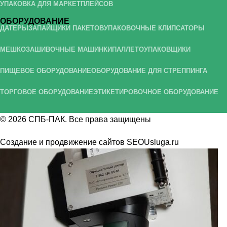
УПАКОВКА ДЛЯ МАРКЕТПЛЕЙСОВ
ОБОРУДОВАНИЕ
ДАТЕРЫ
ЗАПАЙЩИКИ ПАКЕТОВ
УПАКОВОЧНЫЕ КЛИПСАТОРЫ
МЕШКОЗАШИВОЧНЫЕ МАШИНКИ
ПАЛЛЕТОУПАКОВЩИКИ
ПИЩЕВОЕ ОБОРУДОВАНИЕ
ОБОРУДОВАНИЕ ДЛЯ СТРЕППИНГА
ТОРГОВОЕ ОБОРУДОВАНИЕ
ЭТИКЕТИРОВОЧНОЕ ОБОРУДОВАНИЕ
© 2026
СПБ-ПАК
. Все права защищены
Создание и продвижение сайтов
SEOUsluga.ru