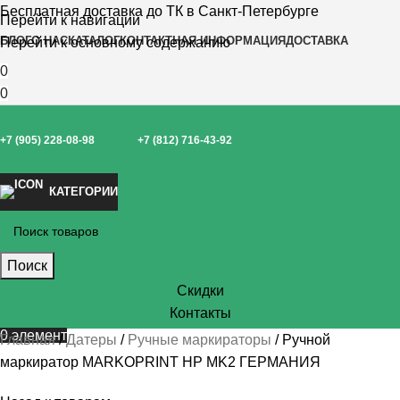
Бесплатная доставка до ТК в Санкт-Петербурге
Перейти к навигации
БЛОГ
О НАС
КАТАЛОГ
КОНТАКТНАЯ ИНФОРМАЦИЯ
ДОСТАВКА
Перейти к основному содержанию
0
0
+7 (905) 228-08-98
+7 (812) 716-43-92
КАТЕГОРИИ
Поиск
Скидки
Контакты
0
элемент
Главная
Датеры
Ручные маркираторы
Ручной
маркиратор MARKOPRINT HP MK2 ГЕРМАНИЯ