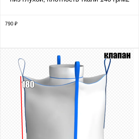
790
₽