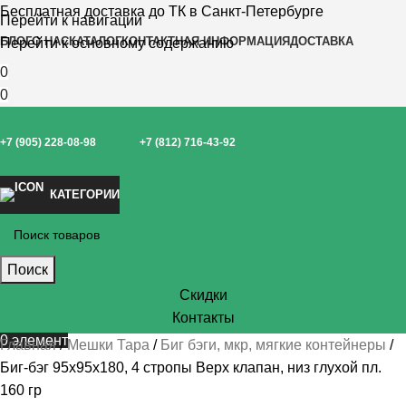
Бесплатная доставка до ТК в Санкт-Петербурге
Перейти к навигации
БЛОГ
О НАС
КАТАЛОГ
КОНТАКТНАЯ ИНФОРМАЦИЯ
ДОСТАВКА
Перейти к основному содержанию
0
0
+7 (905) 228-08-98
+7 (812) 716-43-92
КАТЕГОРИИ
Поиск
Скидки
Контакты
0
элемент
Главная
Мешки Тара
Биг бэги, мкр, мягкие контейнеры
Биг-бэг 95х95х180, 4 стропы Верх клапан, низ глухой пл.
160 гр