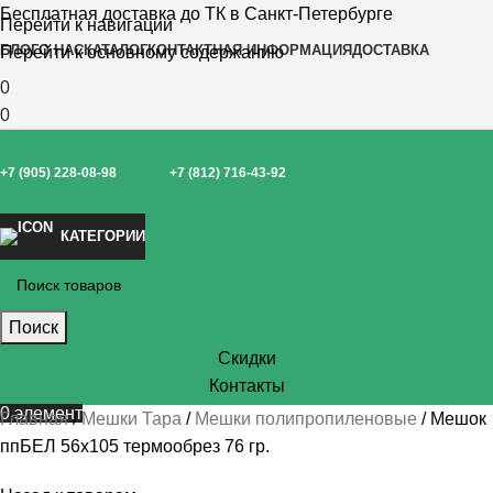
Бесплатная доставка до ТК в Санкт-Петербурге
Перейти к навигации
БЛОГ
О НАС
КАТАЛОГ
КОНТАКТНАЯ ИНФОРМАЦИЯ
ДОСТАВКА
Перейти к основному содержанию
0
0
+7 (905) 228-08-98
+7 (812) 716-43-92
КАТЕГОРИИ
Поиск
Скидки
Контакты
0
элемент
Главная
Мешки Тара
Мешки полипропиленовые
Мешок
ппБЕЛ 56х105 термообрез 76 гр.