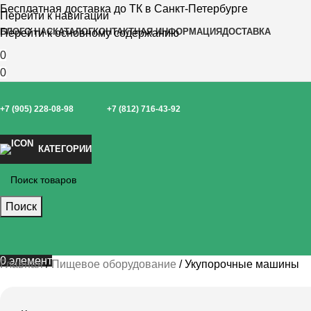
Бесплатная доставка до ТК в Санкт-Петербурге
Перейти к навигации
БЛОГ
О НАС
КАТАЛОГ
КОНТАКТНАЯ ИНФОРМАЦИЯ
ДОСТАВКА
Перейти к основному содержанию
0
0
+7 (905) 228-08-98
+7 (812) 716-43-92
КАТЕГОРИИ
Поиск
0
элемент
Главная
Пищевое оборудование
Укупорочные машины