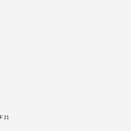
SF
21