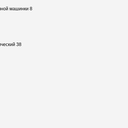
чной машинки
8
ический
38