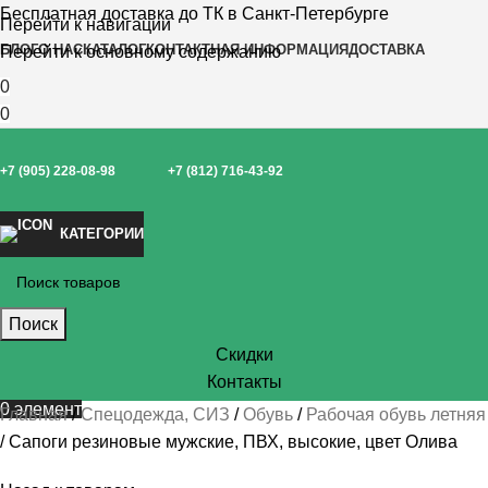
Бесплатная доставка до ТК в Санкт-Петербурге
Перейти к навигации
БЛОГ
О НАС
КАТАЛОГ
КОНТАКТНАЯ ИНФОРМАЦИЯ
ДОСТАВКА
Перейти к основному содержанию
0
0
+7 (905) 228-08-98
+7 (812) 716-43-92
КАТЕГОРИИ
Поиск
Скидки
Контакты
0
элемент
Главная
Спецодежда, СИЗ
Обувь
Рабочая обувь летняя
Сапоги резиновые мужские, ПВХ, высокие, цвет Олива