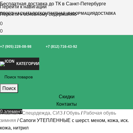
Бесплатная доставка до ТК в Санкт-Петербурге
Перейти к навигации
БЛОГ
О НАС
КАТАЛОГ
КОНТАКТНАЯ ИНФОРМАЦИЯ
ДОСТАВКА
Перейти к основному содержанию
0
0
+7 (905) 228-08-98
+7 (812) 716-43-92
КАТЕГОРИИ
Поиск
Скидки
Контакты
0
элемент
Главная
Спецодежда, СИЗ
Обувь
Рабочая обувь
зимняя
Сапоги УТЕПЛЕННЫЕ с шерст. мехом, кожа, иск.
кожа, нитрил