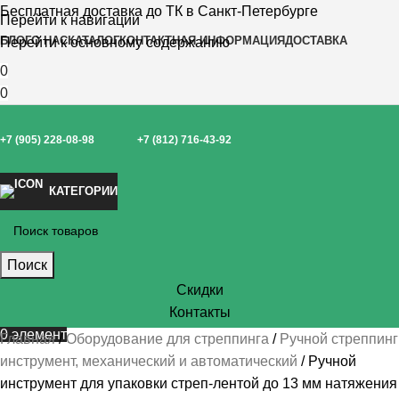
Бесплатная доставка до ТК в Санкт-Петербурге
Перейти к навигации
БЛОГ
О НАС
КАТАЛОГ
КОНТАКТНАЯ ИНФОРМАЦИЯ
ДОСТАВКА
Перейти к основному содержанию
0
0
+7 (905) 228-08-98
+7 (812) 716-43-92
КАТЕГОРИИ
Поиск
Скидки
Контакты
0
элемент
Главная
Оборудование для стреппинга
Ручной стреппинг
инструмент, механический и автоматический
Ручной
инструмент для упаковки стреп-лентой до 13 мм натяжения