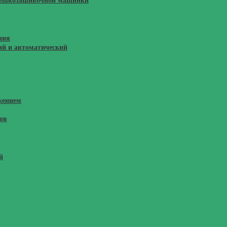
 мешкозашивочной машинки
учной Инструмент
ния
ий и автоматический
жением
ов
Для Упаковки В Пакеты
й