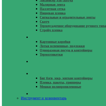
Диспенсер для скотча
Малярная лента
Паллетная сетка
Пищевая пленка
Сигнальные и оградительные ленты
Скотч
Термоусадочное оборудование ручного типа
Стрейч пленка
Одноразовая Упаковка
Картонные коробки
Лотки вспененные, подложки
Одноразовая посуда и контейнеры
Термоэтикетки
Упаковка Для Маркетплейсов
Мешки Тара
Биг бэги, мкр, мягкие контейнеры
Пленка, пакеты, грипперы
Мешки полипропиленовые
Укрывные Материалы
Инструмент и хозинвентарь