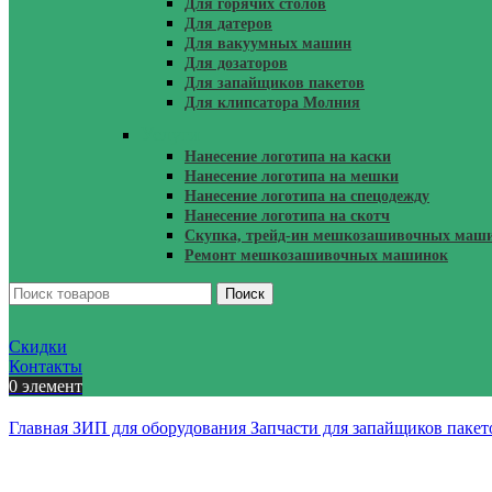
Для горячих столов
Для датеров
Для вакуумных машин
Для дозаторов
Для запайщиков пакетов
Для клипсатора Молния
Услуги
Нанесение логотипа на каски
Нанесение логотипа на мешки
Нанесение логотипа на спецодежду
Нанесение логотипа на скотч
Скупка, трейд-ин мешкозашивочных маши
Ремонт мешкозашивочных машинок
Поиск
Скидки
Контакты
0
элемент
Главная
ЗИП для оборудования
Запчасти для запайщиков паке