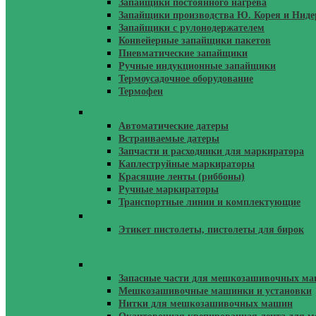
Запайщики постоянного нагрева
Запайщики производства Ю. Корея и Нид
Запайщики с рулонодержателем
Конвейерные запайщики пакетов
Пневматические запайщики
Ручные индукционные запайщики
Термоусадочное оборудование
Термофен
Датеры
Автоматические датеры
Встраиваемые датеры
Запчасти и расходники для маркиратора
Каплеструйные маркираторы
Красящие ленты (риббоны)
Ручные маркираторы
Транспортные линии и комплектующие
Этикетировочное Оборудование
Этикет пистолеты, пистолеты для бирок
Мешкозашивочные Машинки
Запасные части для мешкозашивочных м
Мешкозашивочные машинки и установки
Нитки для мешкозашивочных машин