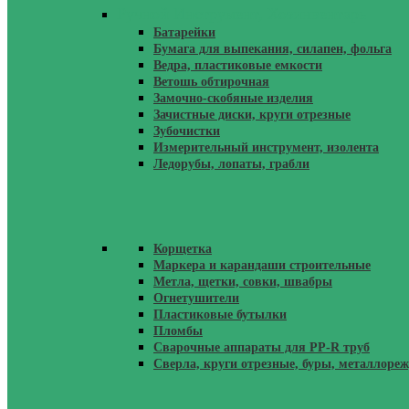
Ручной Инструмент, Хозинвентарь
Батарейки
Бумага для выпекания, силапен, фольга
Ведра, пластиковые емкости
Ветошь обтирочная
Замочно-скобяные изделия
Зачистные диски, круги отрезные
Зубочистки
Измерительный инструмент, изолента
Ледорубы, лопаты, грабли
Корщетка
Маркера и карандаши строительные
Метла, щетки, совки, швабры
Огнетушители
Пластиковые бутылки
Пломбы
Сварочные аппараты для PP-R труб
Сверла, круги отрезные, буры, металлоре