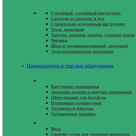
Слесарный, столярный инструмент
Средства от комаров и мух
Строительно-отделочный инструмент
Уголь древесный
Хомуты, веревки, канаты, стяжные ремни
Черенки
Шпагат полипропиленовый, джутовый
Электротехническая продукция
Промышленное и торговое оборудование
Пищевое Оборудование
Вакуумные упаковщики
Дозаторы жидких и сыпучих материалов
Оборудование для фастфуда
Поршневые компрессоры
Тестомесы и миксеры
Укупорочные машины
Торговое Оборудование
Весы
Горячие столы для упаковки продуктов