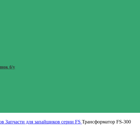
нок б/у
тов
Запчасти для запайщиков серии FS
Трансформатор FS-300