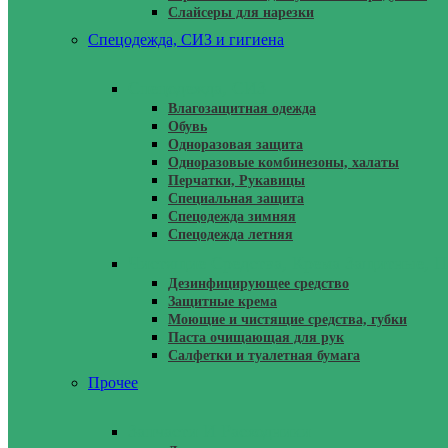
Слайсеры для нарезки
Спецодежда, СИЗ и гигиена
Спецодежда, СИЗ
Влагозащитная одежда
Обувь
Одноразовая защита
Одноразовые комбинезоны, халаты
Перчатки, Рукавицы
Специальная защита
Спецодежда зимняя
Спецодежда летняя
Чистящие Средства, Крема Защитные, П
Дезинфицирующее средство
Защитные крема
Моющие и чистящие средства, губки
Паста очищающая для рук
Салфетки и туалетная бумага
Прочее
Запчасти И Расходники