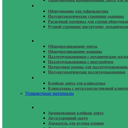
Окантовочная крепированная лента для
Стреппинг Машины, Оборудование И Р
Оборудование для гофрокартона
Полуавтоматические стреппинг-машины
Расходный материал для стрепп оборудова
Ручной стреппинг инструмент, механическ
Паллетоупаковщики
Обандероливающие ленты
Обандероливающие машины
Паллетоупаковщики с механическим натя
Паллетоупаковщики с престрейчем
Подъездные рампы для паллетоупаковщик
Полуавтоматические паллетоупаковщики
Клипсаторы Ручные И Автоматические 
Клейкая лента для клипсатора
Клипсаторы с металлопластиковой клипсо
Упаковочные материалы
Стретч, Скотч, Диспенсеры, Размотчики
Армированная клейкая лента
Двухсторонний скотч
Держатель для рулона пленки