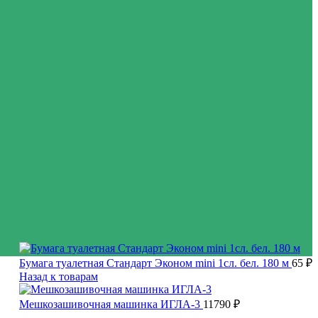
Бумага туалетная Стандарт Эконом mini 1сл. бел. 180 м
65
₽
Назад к товарам
Мешкозашивочная машинка ИГЛА-3
11790
₽