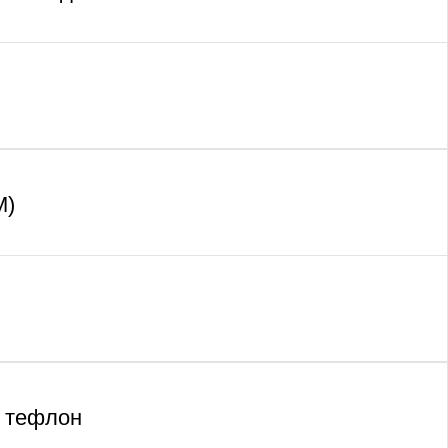
M)
, тефлон