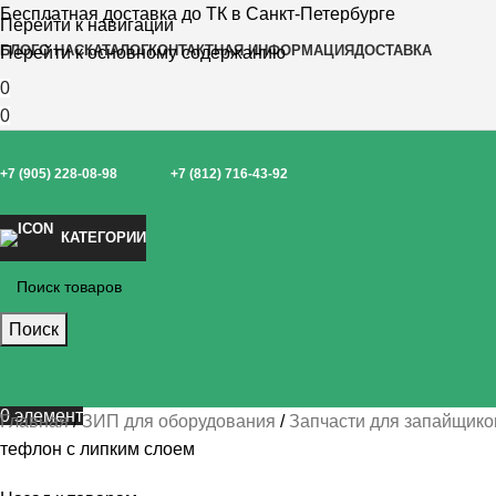
Бесплатная доставка до ТК в Санкт-Петербурге
Перейти к навигации
БЛОГ
О НАС
КАТАЛОГ
КОНТАКТНАЯ ИНФОРМАЦИЯ
ДОСТАВКА
Перейти к основному содержанию
0
0
+7 (905) 228-08-98
+7 (812) 716-43-92
КАТЕГОРИИ
Поиск
0
элемент
Главная
ЗИП для оборудования
Запчасти для запайщико
тефлон с липким слоем