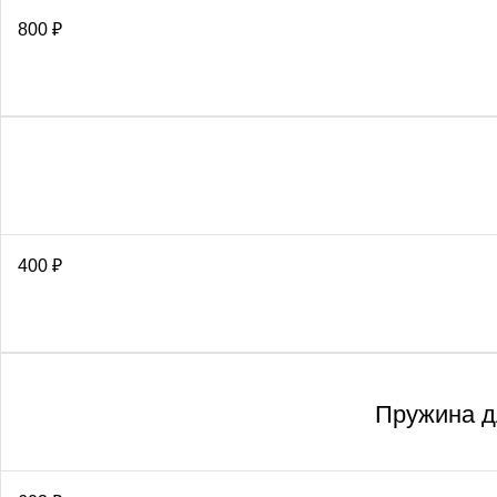
800
₽
400
₽
Пружина д