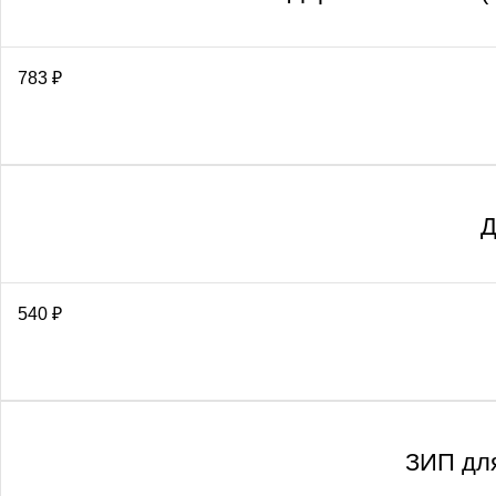
783
₽
Д
540
₽
ЗИП для