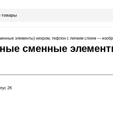
 товары
сные сменные элемент
пус 2К