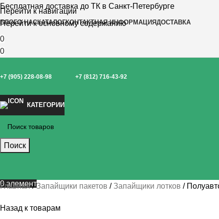
Бесплатная доставка до ТК в Санкт-Петербурге
Перейти к навигации
БЛОГ
О НАС
КАТАЛОГ
КОНТАКТНАЯ ИНФОРМАЦИЯ
ДОСТАВКА
Перейти к основному содержанию
0
0
+7 (905) 228-08-98
+7 (812) 716-43-92
КАТЕГОРИИ
Поиск
0
элемент
Главная
Запайщики пакетов
Запайщики лотков
Полуавт
Назад к товарам