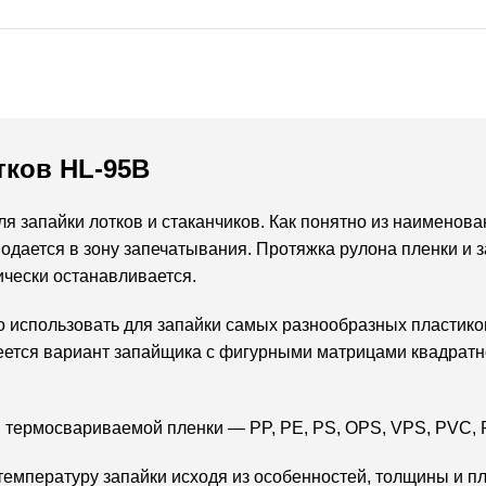
тков HL-95B
 запайки лотков и стаканчиков. Как понятно из наименова
одается в зону запечатывания. Протяжка рулона пленки и
ически останавливается.
использовать для запайки самых разнообразных пластиковы
еется вариант запайщика с фигурными матрицами квадратн
 термосвариваемой пленки — PP, PE, PS, OPS, VPS, PVC, 
температуру запайки исходя из особенностей, толщины и п