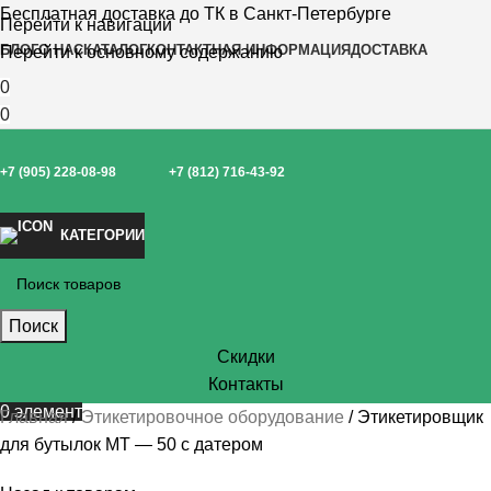
Бесплатная доставка до ТК в Санкт-Петербурге
Перейти к навигации
БЛОГ
О НАС
КАТАЛОГ
КОНТАКТНАЯ ИНФОРМАЦИЯ
ДОСТАВКА
Перейти к основному содержанию
0
0
+7 (905) 228-08-98
+7 (812) 716-43-92
КАТЕГОРИИ
Поиск
Скидки
Контакты
0
элемент
Главная
Этикетировочное оборудование
Этикетировщик
для бутылок MT — 50 с датером