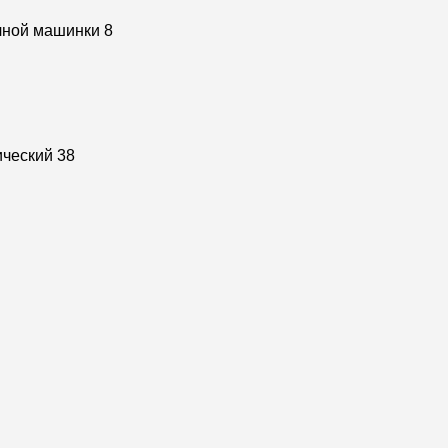
чной машинки
8
ический
38