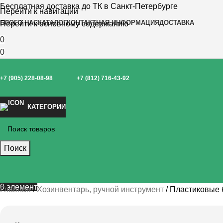
Бесплатная доставка до ТК в Санкт-Петербурге
Перейти к навигации
БЛОГ
О НАС
КАТАЛОГ
КОНТАКТНАЯ ИНФОРМАЦИЯ
ДОСТАВКА
Перейти к основному содержанию
0
0
+7 (905) 228-08-98
+7 (812) 716-43-92
КАТЕГОРИИ
Поиск
0
элемент
Главная
Хозинвентарь, ручной инструмент
Пластиковые 