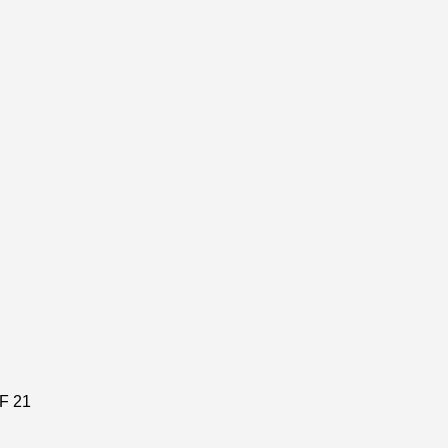
SF
21