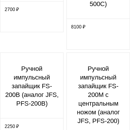
500С)
2700
₽
8100
₽
Ручной
Ручной
импульсный
импульсный
запайщик FS-
запайщик FS-
200В (аналог JFS,
200М с
PFS-200В)
центральным
ножом (аналог
JFS, PFS-200)
2250
₽