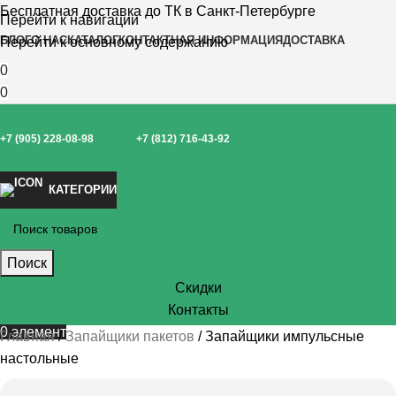
Бесплатная доставка до ТК в Санкт-Петербурге
Перейти к навигации
БЛОГ
О НАС
КАТАЛОГ
КОНТАКТНАЯ ИНФОРМАЦИЯ
ДОСТАВКА
Перейти к основному содержанию
0
0
+7 (905) 228-08-98
+7 (812) 716-43-92
КАТЕГОРИИ
Поиск
Скидки
Контакты
0
элемент
Главная
Запайщики пакетов
Запайщики импульсные
настольные