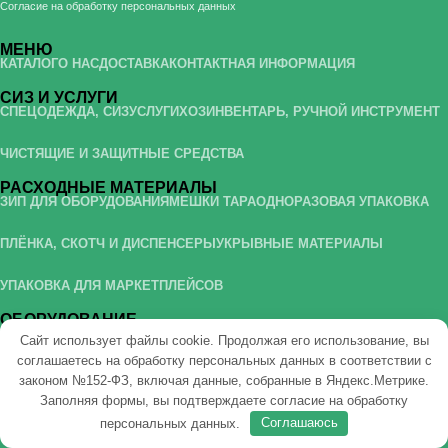
Согласие на обработку персональных данных
МЕНЮ
КАТАЛОГ
О НАС
ДОСТАВКА
КОНТАКТНАЯ ИНФОРМАЦИЯ
СИЗ И УСЛУГИ
СПЕЦОДЕЖДА, СИЗ
УСЛУГИ
ХОЗИНВЕНТАРЬ, РУЧНОЙ ИНСТРУМЕНТ
ЧИСТЯЩИЕ И ЗАЩИТНЫЕ СРЕДСТВА
РАСХОДНЫЕ МАТЕРИАЛЫ
ЗИП ДЛЯ ОБОРУДОВАНИЯ
МЕШКИ ТАРА
ОДНОРАЗОВАЯ УПАКОВКА
ПЛЁНКА, СКОТЧ И ДИСПЕНСЕРЫ
УКРЫВНЫЕ МАТЕРИАЛЫ
УПАКОВКА ДЛЯ МАРКЕТПЛЕЙСОВ
ОБОРУДОВАНИЕ
ДАТЕРЫ
ЗАПАЙЩИКИ ПАКЕТОВ
УПАКОВОЧНЫЕ КЛИПСАТОРЫ
Сайт использует файлы cookie. Продолжая его использование, вы
соглашаетесь на обработку персональных данных в соответствии с
МЕШКОЗАШИВОЧНЫЕ МАШИНКИ
ПАЛЛЕТОУПАКОВЩИКИ
законом №152-ФЗ, включая данные, собранные в Яндекс.Метрике.
Заполняя формы, вы подтверждаете
согласие на обработку
ПИЩЕВОЕ ОБОРУДОВАНИЕ
ОБОРУДОВАНИЕ ДЛЯ СТРЕППИНГА
персональных данных
.
Соглашаюсь