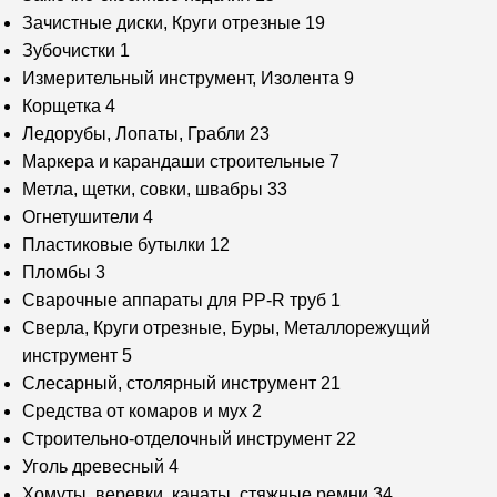
Зачистные диски, Круги отрезные
19
Зубочистки
1
Измерительный инструмент, Изолента
9
Корщетка
4
Ледорубы, Лопаты, Грабли
23
Маркера и карандаши строительные
7
Метла, щетки, совки, швабры
33
Огнетушители
4
Пластиковые бутылки
12
Пломбы
3
Сварочные аппараты для PP-R труб
1
Сверла, Круги отрезные, Буры, Металлорежущий
инструмент
5
Слесарный, столярный инструмент
21
Средства от комаров и мух
2
Строительно-отделочный инструмент
22
Уголь древесный
4
Хомуты, веревки, канаты, стяжные ремни
34