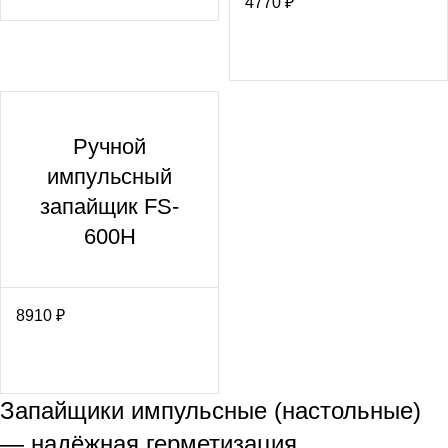
4770
₽
Ручной
импульсный
запайщик FS-
600Н
8910
₽
Запайщики импульсные (настольные)
— надёжная герметизация