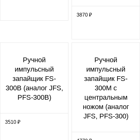
3870
₽
Ручной
Ручной
импульсный
импульсный
запайщик FS-
запайщик FS-
300В (аналог JFS,
300М с
PFS-300В)
центральным
ножом (аналог
JFS, PFS-300)
3510
₽