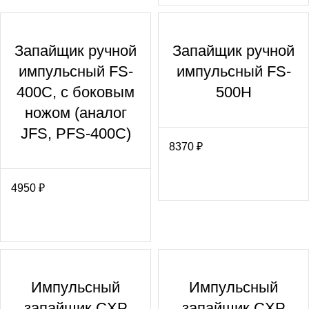
Запайщик ручной
Запайщик ручной
импульсный FS-
импульсный FS-
400С, с боковым
500Н
ножом (аналог
JFS, PFS-400С)
8370
₽
4950
₽
Импульсный
Импульсный
запайщик CXP
запайщик CXP