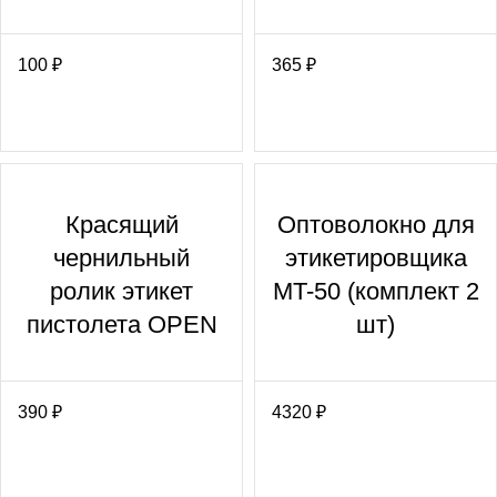
100
₽
365
₽
Красящий
Оптоволокно для
чернильный
этикетировщика
ролик этикет
MT-50 (комплект 2
пистолета OPEN
шт)
390
₽
4320
₽