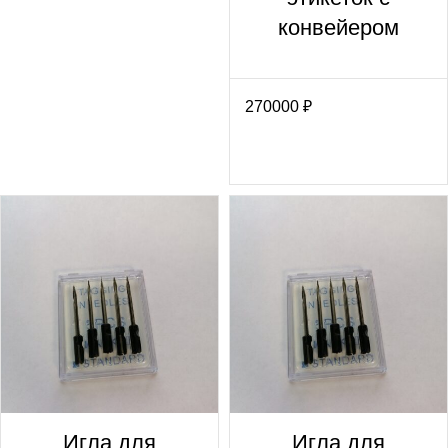
конвейером
270000
₽
Игла для
Игла для