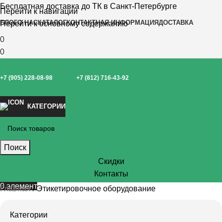
Бесплатная доставка до ТК в Санкт-Петербурге
Перейти к навигации
БЛОГ
О НАС
КАТАЛОГ
КОНТАКТНАЯ ИНФОРМАЦИЯ
ДОСТАВКА
Перейти к основному содержанию
0
0
+7 (905) 228-08-98
+7 (812) 716-43-92
КАТЕГОРИИ
Поиск
Скидки
Контакты
0
элемент
Главная
Этикетировочное оборудование
Категории