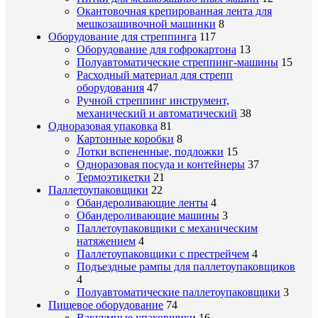
Окантовочная крепированная лента для
мешкозашивочной машинки
8
Оборудование для стреппинга
117
Оборудование для гофрокартона
13
Полуавтоматические стреппинг-машины
15
Расходный материал для стрепп
оборудования
47
Ручной стреппинг инструмент,
механический и автоматический
38
Одноразовая упаковка
81
Картонные коробки
8
Лотки вспененные, подложки
15
Одноразовая посуда и контейнеры
37
Термоэтикетки
21
Паллетоупаковщики
22
Обандероливающие ленты
4
Обандероливающие машины
3
Паллетоупаковщики с механическим
натяжением
4
Паллетоупаковщики с престрейчем
4
Подъездные рампы для паллетоупаковщиков
4
Полуавтоматические паллетоупаковщики
3
Пищевое оборудование
74
Вакуумные упаковщики
16