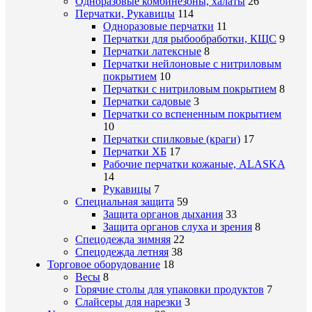
Одноразовые комбинезоны, халаты
26
Перчатки, Рукавицы
114
Одноразовые перчатки
11
Перчатки для рыбообработки, КЩС
9
Перчатки латексные
8
Перчатки нейлоновые с нитриловым
покрытием
10
Перчатки с нитриловым покрытием
8
Перчатки садовые
3
Перчатки со вспененным покрытием
10
Перчатки спилковые (краги)
17
Перчатки ХБ
17
Рабочие перчатки кожаные, ALASKA
14
Рукавицы
7
Специальная защита
59
Защита органов дыхания
33
Защита органов слуха и зрения
8
Спецодежда зимняя
22
Спецодежда летняя
38
Торговое оборудование
18
Весы
8
Горячие столы для упаковки продуктов
7
Слайсеры для нарезки
3