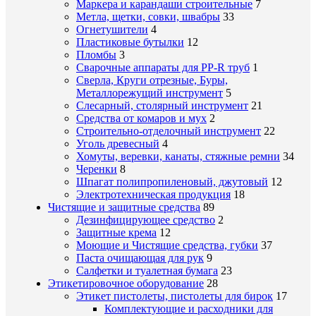
Маркера и карандаши строительные
7
Метла, щетки, совки, швабры
33
Огнетушители
4
Пластиковые бутылки
12
Пломбы
3
Сварочные аппараты для PP-R труб
1
Сверла, Круги отрезные, Буры,
Металлорежущий инструмент
5
Слесарный, столярный инструмент
21
Средства от комаров и мух
2
Строительно-отделочный инструмент
22
Уголь древесный
4
Хомуты, веревки, канаты, стяжные ремни
34
Черенки
8
Шпагат полипропиленовый, джутовый
12
Электротехническая продукция
18
Чистящие и защитные средства
89
Дезинфицирующее средство
2
Защитные крема
12
Моющие и Чистящие средства, губки
37
Паста очищающая для рук
9
Салфетки и туалетная бумага
23
Этикетировочное оборудование
28
Этикет пистолеты, пистолеты для бирок
17
Комплектующие и расходники для