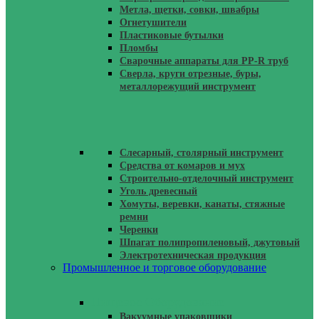
Метла, щетки, совки, швабры
Огнетушители
Пластиковые бутылки
Пломбы
Сварочные аппараты для PP-R труб
Сверла, круги отрезные, буры,
металлорежущий инструмент
Слесарный, столярный инструмент
Средства от комаров и мух
Строительно-отделочный инструмент
Уголь древесный
Хомуты, веревки, канаты, стяжные
ремни
Черенки
Шпагат полипропиленовый, джутовый
Электротехническая продукция
Промышленное и торговое оборудование
Пищевое Оборудование
Вакуумные упаковщики