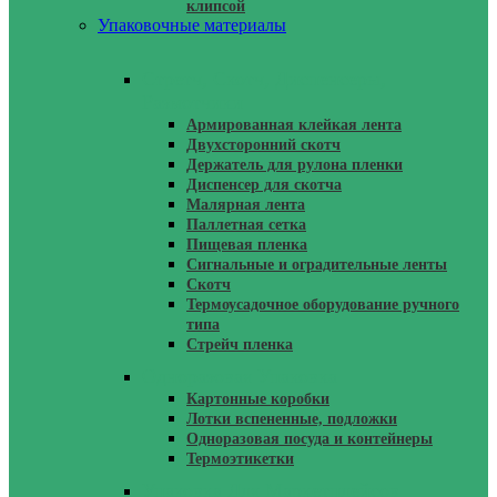
клипсой
Упаковочные материалы
Стретч, Скотч, Диспенсеры,
Размотчики
Армированная клейкая лента
Двухсторонний скотч
Держатель для рулона пленки
Диспенсер для скотча
Малярная лента
Паллетная сетка
Пищевая пленка
Сигнальные и оградительные ленты
Скотч
Термоусадочное оборудование ручного
типа
Стрейч пленка
Одноразовая Упаковка
Картонные коробки
Лотки вспененные, подложки
Одноразовая посуда и контейнеры
Термоэтикетки
Упаковка Для Маркетплейсов