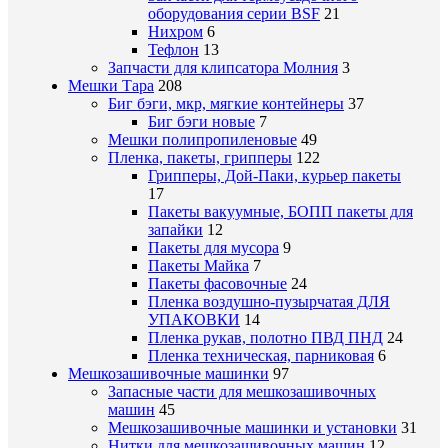
оборудования серии BSF
21
Нихром
6
Тефлон
13
Запчасти для клипсатора Молния
3
Мешки Тара
208
Биг бэги, мкр, мягкие контейнеры
37
Биг бэги новые
7
Мешки полипропиленовые
49
Пленка, пакеты, грипперы
122
Грипперы, Дой-Паки, курьер пакеты
17
Пакеты вакуумные, БОПП пакеты для
запайки
12
Пакеты для мусора
9
Пакеты Майка
7
Пакеты фасовочные
24
Пленка воздушно-пузырчатая ДЛЯ
УПАКОВКИ
14
Пленка рукав, полотно ПВД ПНД
24
Пленка техническая, парниковая
6
Мешкозашивочные машинки
97
Запасные части для мешкозашивочных
машин
45
Мешкозашивочные машинки и установки
31
Нитки для мешкозашивочных машин
12