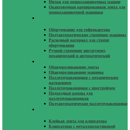
Нитки для мешкозашивочных машин
Окантовочная крепированная лента для
мешкозашивочной машинки
Стреппинг Машины, Оборудование И
Ручной Инструмент
Оборудование для гофрокартона
Полуавтоматические стреппинг-машины
Расходный материал для стрепп
оборудования
Ручной стреппинг инструмент,
механический и автоматический
Паллетоупаковщики
Обандероливающие ленты
Обандероливающие машины
Паллетоупаковщики с механическим
натяжением
Паллетоупаковщики с престрейчем
Подъездные рампы для
паллетоупаковщиков
Полуавтоматические паллетоупаковщики
Клипсаторы Ручные И Автоматические
Для Упаковки В Пакеты
Клейкая лента для клипсатора
Клипсаторы с металлопластиковой