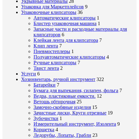
Укрывные материалы
28
Упаковка для Маркетплейсов
9
Упаковочные клипсаторы
36
Автоматические клипсаторы
1
Блистер упаковочная машина
1
Запасные части и расходные материалы для
клипсаторов
6
Клейкая лента для клипсатора
7
Клип лента
7
Пневмостеплеры
1
Полуавтоматические клипсаторы
4
Ручные клипсаторы
7
Твист лента
2
Услуги
6
Хозинвентарь, ручной инструмент
322
Батарейки
7
Бумага для выпекания, силапен, фольга
7
Ведра, пластиковые емкости.
12
Ветошь обтирочная
25
Замочно-скобяные изделия
15
Зачистные диски, Круги отрезные
19
Зубочистки
1
Измерительный инструмент, Изолента
9
Корщетка
4
Ледорубы, Лопаты, Грабли
23