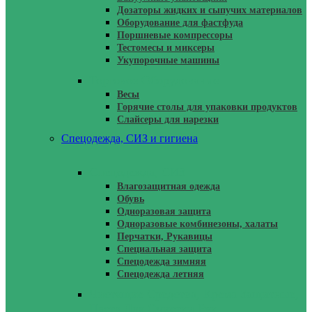
Дозаторы жидких и сыпучих материалов
Оборудование для фастфуда
Поршневые компрессоры
Тестомесы и миксеры
Укупорочные машины
Торговое Оборудование
Весы
Горячие столы для упаковки продуктов
Слайсеры для нарезки
Спецодежда, СИЗ и гигиена
Спецодежда, СИЗ
Влагозащитная одежда
Обувь
Одноразовая защита
Одноразовые комбинезоны, халаты
Перчатки, Рукавицы
Специальная защита
Спецодежда зимняя
Спецодежда летняя
Чистящие Средства, Крема Защитные,
Паста Для Очистки Рук