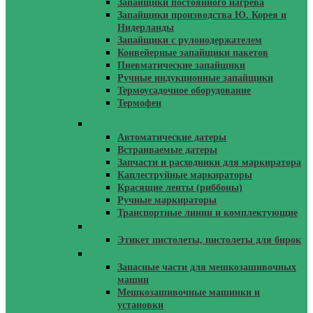
Запайщики постоянного нагрева
Запайщики производства Ю. Корея и
Нидерланды
Запайщики с рулонодержателем
Конвейерные запайщики пакетов
Пневматические запайщики
Ручные индукционные запайщики
Термоусадочное оборудование
Термофен
Датеры
Автоматические датеры
Встраиваемые датеры
Запчасти и расходники для маркиратора
Каплеструйные маркираторы
Красящие ленты (риббоны)
Ручные маркираторы
Транспортные линии и комплектующие
Этикетировочное Оборудование
Этикет пистолеты, пистолеты для бирок
Мешкозашивочные Машинки
Запасные части для мешкозашивочных
машин
Мешкозашивочные машинки и
установки