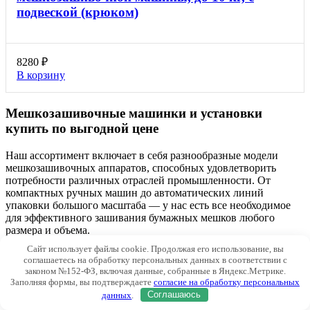
подвеской (крюком)
8280
₽
В корзину
Мешкозашивочные машинки и установки
купить по выгодной цене
Наш ассортимент включает в себя разнообразные модели
мешкозашивочных аппаратов, способных удовлетворить
потребности различных отраслей промышленности. От
компактных ручных машин до автоматических линий
упаковки большого масштаба — у нас есть все необходимое
для эффективного зашивания бумажных мешков любого
размера и объема.
Сайт использует файлы cookie. Продолжая его использование, вы
Наши мешкозашивочные машинки и установки разработаны с
соглашаетесь на обработку персональных данных в соответствии с
учетом простоты использования и надежности работы.
законом №152-ФЗ, включая данные, собранные в Яндекс.Метрике.
Благодаря инновационным технологиям и высокому качеству
Заполняя формы, вы подтверждаете
согласие на обработку персональных
материалов, наше оборудование обеспечивает быструю и
данных
.
Соглашаюсь
точную упаковку, минимизируя время простоя и снижая риск