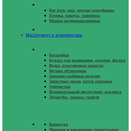
Мешки Тара
Биг бэги, мкр, мягкие контейнеры
Пленка, пакеты, грипперы
Мешки полипропиленовые
Укрывные Материалы
Инструмент и хозинвентарь
Ручной Инструмент, Хозинвентарь
Батарейки
Бумага для выпекания, силапен, фольга
Ведра, пластиковые емкости
Ветошь обтирочная
Замочно-скобяные изделия
Зачистные диски, круги отрезные
Зубочистки
Измерительный инструмент, изолента
Ледорубы, лопаты, грабли
Корщетка
Маркера и карандаши строительные