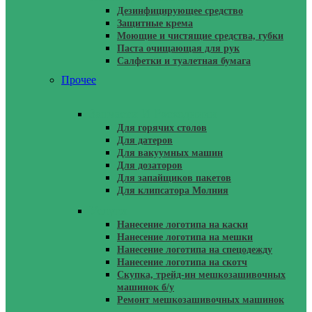
Дезинфицирующее средство
Защитные крема
Моющие и чистящие средства, губки
Паста очищающая для рук
Салфетки и туалетная бумага
Прочее
Запчасти И Расходники
Для горячих столов
Для датеров
Для вакуумных машин
Для дозаторов
Для запайщиков пакетов
Для клипсатора Молния
Услуги
Нанесение логотипа на каски
Нанесение логотипа на мешки
Нанесение логотипа на спецодежду
Нанесение логотипа на скотч
Скупка, трейд-ин мешкозашивочных
машинок б/у
Ремонт мешкозашивочных машинок