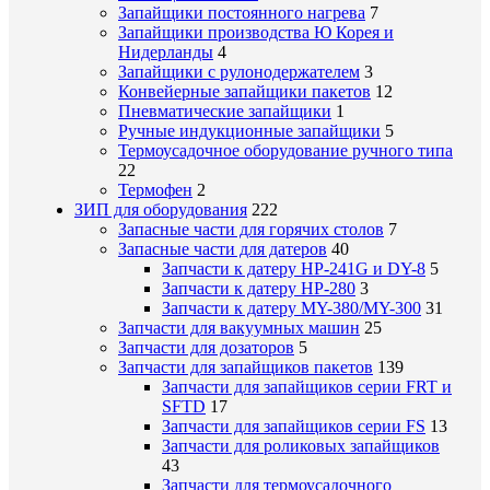
Запайщики постоянного нагрева
7
Запайщики производства Ю Корея и
Нидерланды
4
Запайщики с рулонодержателем
3
Конвейерные запайщики пакетов
12
Пневматические запайщики
1
Ручные индукционные запайщики
5
Термоусадочное оборудование ручного типа
22
Термофен
2
ЗИП для оборудования
222
Запасные части для горячих столов
7
Запасные части для датеров
40
Запчасти к датеру HP-241G и DY-8
5
Запчасти к датеру HP-280
3
Запчасти к датеру MY-380/MY-300
31
Запчасти для вакуумных машин
25
Запчасти для дозаторов
5
Запчасти для запайщиков пакетов
139
Запчасти для запайщиков серии FRT и
SFTD
17
Запчасти для запайщиков серии FS
13
Запчасти для роликовых запайщиков
43
Запчасти для термоусадочного