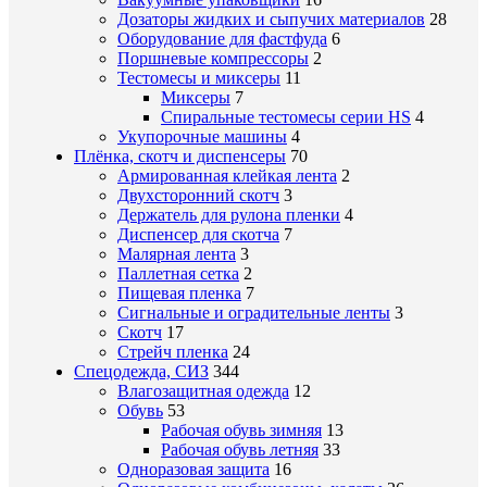
Дозаторы жидких и сыпучих материалов
28
Оборудование для фастфуда
6
Поршневые компрессоры
2
Тестомесы и миксеры
11
Миксеры
7
Спиральные тестомесы серии HS
4
Укупорочные машины
4
Плёнка, скотч и диспенсеры
70
Армированная клейкая лента
2
Двухсторонний скотч
3
Держатель для рулона пленки
4
Диспенсер для скотча
7
Малярная лента
3
Паллетная сетка
2
Пищевая пленка
7
Сигнальные и оградительные ленты
3
Скотч
17
Стрейч пленка
24
Спецодежда, СИЗ
344
Влагозащитная одежда
12
Обувь
53
Рабочая обувь зимняя
13
Рабочая обувь летняя
33
Одноразовая защита
16