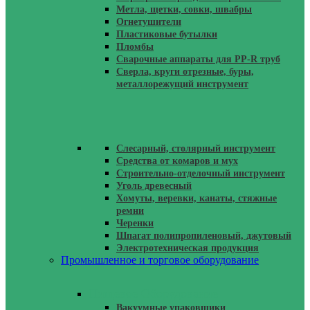
Метла, щетки, совки, швабры
Огнетушители
Пластиковые бутылки
Пломбы
Сварочные аппараты для PP-R труб
Сверла, круги отрезные, буры,
металлорежущий инструмент
Слесарный, столярный инструмент
Средства от комаров и мух
Строительно-отделочный инструмент
Уголь древесный
Хомуты, веревки, канаты, стяжные
ремни
Черенки
Шпагат полипропиленовый, джутовый
Электротехническая продукция
Промышленное и торговое оборудование
Пищевое Оборудование
Вакуумные упаковщики