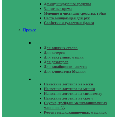
Дезинфицирующее средство
Защитные крема
Моющие и чистящие средства, губки
Паста очищающая для рук
Салфетки и туалетная бумага
Прочее
Запчасти И Расходники
Для горячих столов
Для датеров
Для вакуумных машин
Для дозаторов
Для запайщиков пакетов
Для клипсатора Молния
Услуги
Нанесение логотипа на каски
Нанесение логотипа на мешки
Нанесение логотипа на спецодежду
Нанесение логотипа на скотч
Скупка, трейд-ин мешкозашивочных
машинок б/у
Ремонт мешкозашивочных машинок