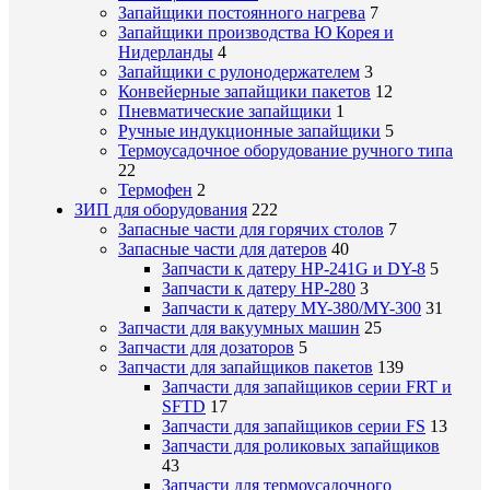
Запайщики постоянного нагрева
7
Запайщики производства Ю Корея и
Нидерланды
4
Запайщики с рулонодержателем
3
Конвейерные запайщики пакетов
12
Пневматические запайщики
1
Ручные индукционные запайщики
5
Термоусадочное оборудование ручного типа
22
Термофен
2
ЗИП для оборудования
222
Запасные части для горячих столов
7
Запасные части для датеров
40
Запчасти к датеру HP-241G и DY-8
5
Запчасти к датеру HP-280
3
Запчасти к датеру MY-380/MY-300
31
Запчасти для вакуумных машин
25
Запчасти для дозаторов
5
Запчасти для запайщиков пакетов
139
Запчасти для запайщиков серии FRT и
SFTD
17
Запчасти для запайщиков серии FS
13
Запчасти для роликовых запайщиков
43
Запчасти для термоусадочного