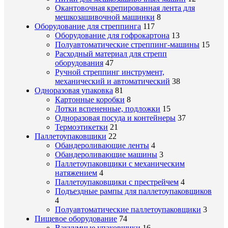
Окантовочная крепированная лента для
мешкозашивочной машинки
8
Оборудование для стреппинга
117
Оборудование для гофрокартона
13
Полуавтоматические стреппинг-машины
15
Расходный материал для стрепп
оборудования
47
Ручной стреппинг инструмент,
механический и автоматический
38
Одноразовая упаковка
81
Картонные коробки
8
Лотки вспененные, подложки
15
Одноразовая посуда и контейнеры
37
Термоэтикетки
21
Паллетоупаковщики
22
Обандероливающие ленты
4
Обандероливающие машины
3
Паллетоупаковщики с механическим
натяжением
4
Паллетоупаковщики с престрейчем
4
Подъездные рампы для паллетоупаковщиков
4
Полуавтоматические паллетоупаковщики
3
Пищевое оборудование
74
Вакуумные упаковщики
16