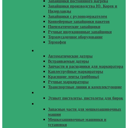
Запайщики постоянного нагрева
Запайщики производства Ю. Корея и
Нидерланды
Запайщики с рулонодержателем
Конвейерные запайщики пакетов
Пневматические запайщики
Ручные индукционные запайщики
Термоусадочное оборудование
Термофен
Датеры
Автоматические датеры
Встраиваемые датеры
Запчасти и расходники для маркиратора
Каплеструйные маркираторы
Красящие ленты (риббоны)
Ручные маркираторы
Транспортные линии и комплектующие
Этикетировочное Оборудование
Этикет пистолеты, пистолеты для бирок
Мешкозашивочные Машинки
Запасные части для мешкозашивочных
машин
Мешкозашивочные машинки и
установки