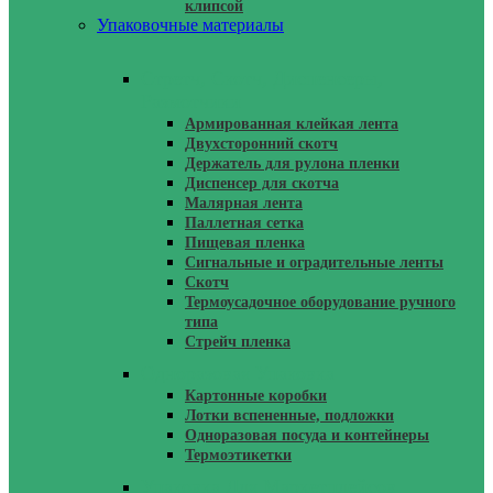
клипсой
Упаковочные материалы
Стретч, Скотч, Диспенсеры,
Размотчики
Армированная клейкая лента
Двухсторонний скотч
Держатель для рулона пленки
Диспенсер для скотча
Малярная лента
Паллетная сетка
Пищевая пленка
Сигнальные и оградительные ленты
Скотч
Термоусадочное оборудование ручного
типа
Стрейч пленка
Одноразовая Упаковка
Картонные коробки
Лотки вспененные, подложки
Одноразовая посуда и контейнеры
Термоэтикетки
Упаковка Для Маркетплейсов