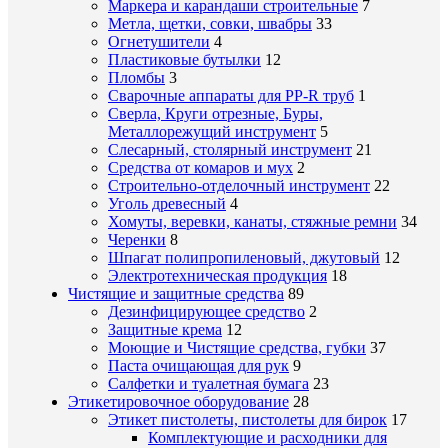
Маркера и карандаши строительные
7
Метла, щетки, совки, швабры
33
Огнетушители
4
Пластиковые бутылки
12
Пломбы
3
Сварочные аппараты для PP-R труб
1
Сверла, Круги отрезные, Буры,
Металлорежущий инструмент
5
Слесарный, столярный инструмент
21
Средства от комаров и мух
2
Строительно-отделочный инструмент
22
Уголь древесный
4
Хомуты, веревки, канаты, стяжные ремни
34
Черенки
8
Шпагат полипропиленовый, джутовый
12
Электротехническая продукция
18
Чистящие и защитные средства
89
Дезинфицирующее средство
2
Защитные крема
12
Моющие и Чистящие средства, губки
37
Паста очищающая для рук
9
Салфетки и туалетная бумага
23
Этикетировочное оборудование
28
Этикет пистолеты, пистолеты для бирок
17
Комплектующие и расходники для