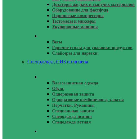
Дозаторы жидких и сыпучих материалов
Оборудование для фастфуда
Поршневые компрессоры
Тестомесы и миксеры
Укупорочные машины
Торговое Оборудование
Весы
Горячие столы для упаковки продуктов
Слайсеры для нарезки
Спецодежда, СИЗ и гигиена
Спецодежда, СИЗ
Влагозащитная одежда
Обувь
Одноразовая защита
Одноразовые комбинезоны, халаты
Перчатки, Рукавицы
Специальная защита
Спецодежда зимняя
Спецодежда летняя
Чистящие Средства, Крема Защитные,
Паста Для Очистки Рук