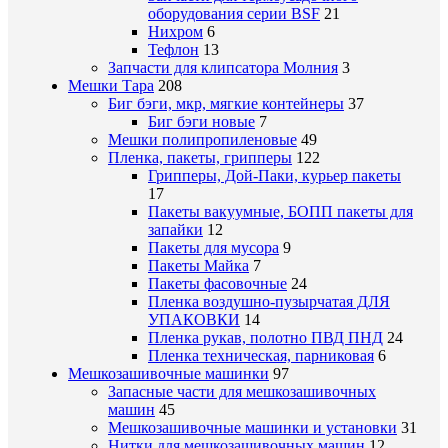
оборудования серии BSF
21
Нихром
6
Тефлон
13
Запчасти для клипсатора Молния
3
Мешки Тара
208
Биг бэги, мкр, мягкие контейнеры
37
Биг бэги новые
7
Мешки полипропиленовые
49
Пленка, пакеты, грипперы
122
Грипперы, Дой-Паки, курьер пакеты
17
Пакеты вакуумные, БОПП пакеты для
запайки
12
Пакеты для мусора
9
Пакеты Майка
7
Пакеты фасовочные
24
Пленка воздушно-пузырчатая ДЛЯ
УПАКОВКИ
14
Пленка рукав, полотно ПВД ПНД
24
Пленка техническая, парниковая
6
Мешкозашивочные машинки
97
Запасные части для мешкозашивочных
машин
45
Мешкозашивочные машинки и установки
31
Нитки для мешкозашивочных машин
12