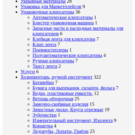
Укрывные материалы
28
Упаковка для Маркетплейсов
9
Упаковочные клипсаторы
36
Автоматические клипсаторы
1
Блистер упаковочная машина
1
Запасные части и расходные материалы для
клипсаторов
6
Клейкая лента для клипсатора
7
Клип лента
7
Пневмостеплеры
1
Полуавтоматические клипсаторы
4
Ручные клипсаторы
7
Твист лента
2
Услуги
6
Хозинвентарь, ручной инструмент
322
Батарейки
7
Бумага для выпекания, силапен, фольга
7
Ведра, пластиковые емкости.
12
Ветошь обтирочная
25
Замочно-скобяные изделия
15
Зачистные диски, Круги отрезные
19
Зубочистки
1
Измерительный инструмент, Изолента
9
Корщетка
4
Ледорубы, Лопаты, Грабли
23