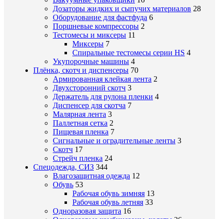
Дозаторы жидких и сыпучих материалов
28
Оборудование для фастфуда
6
Поршневые компрессоры
2
Тестомесы и миксеры
11
Миксеры
7
Спиральные тестомесы серии HS
4
Укупорочные машины
4
Плёнка, скотч и диспенсеры
70
Армированная клейкая лента
2
Двухсторонний скотч
3
Держатель для рулона пленки
4
Диспенсер для скотча
7
Малярная лента
3
Паллетная сетка
2
Пищевая пленка
7
Сигнальные и оградительные ленты
3
Скотч
17
Стрейч пленка
24
Спецодежда, СИЗ
344
Влагозащитная одежда
12
Обувь
53
Рабочая обувь зимняя
13
Рабочая обувь летняя
33
Одноразовая защита
16