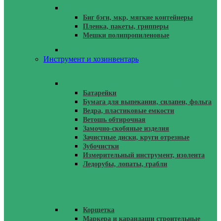
Мешки Тара
Биг бэги, мкр, мягкие контейнеры
Пленка, пакеты, грипперы
Мешки полипропиленовые
Укрывные Материалы
Инструмент и хозинвентарь
Ручной Инструмент, Хозинвентарь
Батарейки
Бумага для выпекания, силапен, фольга
Ведра, пластиковые емкости
Ветошь обтирочная
Замочно-скобяные изделия
Зачистные диски, круги отрезные
Зубочистки
Измерительный инструмент, изолента
Ледорубы, лопаты, грабли
Корщетка
Маркера и карандаши строительные