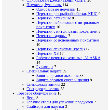
Одноразовые комбинезоны, халаты
26
Перчатки, Рукавицы
114
Одноразовые перчатки
11
Перчатки для рыбообработки, КЩС
9
Перчатки латексные
8
Перчатки нейлоновые с нитриловым
покрытием
10
Перчатки с нитриловым покрытием
8
Перчатки садовые
3
Перчатки со вспененным покрытием
10
Перчатки спилковые (краги)
17
Перчатки ХБ
17
Рабочие перчатки кожаные, ALASKA
14
Рукавицы
7
Специальная защита
59
Защита органов дыхания
33
Защита органов слуха и зрения
8
Спецодежда зимняя
22
Спецодежда летняя
38
Торговое оборудование
18
Весы
8
Горячие столы для упаковки продуктов
7
Слайсеры для нарезки
3