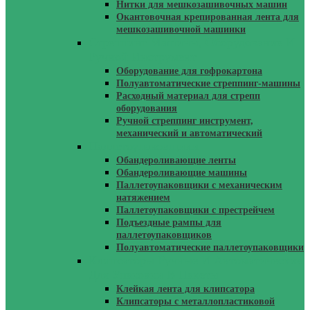
Нитки для мешкозашивочных машин
Окантовочная крепированная лента для
мешкозашивочной машинки
Стреппинг Машины, Оборудование И
Ручной Инструмент
Оборудование для гофрокартона
Полуавтоматические стреппинг-машины
Расходный материал для стрепп
оборудования
Ручной стреппинг инструмент,
механический и автоматический
Паллетоупаковщики
Обандероливающие ленты
Обандероливающие машины
Паллетоупаковщики с механическим
натяжением
Паллетоупаковщики с престрейчем
Подъездные рампы для
паллетоупаковщиков
Полуавтоматические паллетоупаковщики
Клипсаторы Ручные И Автоматические
Для Упаковки В Пакеты
Клейкая лента для клипсатора
Клипсаторы с металлопластиковой