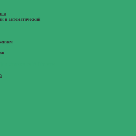
ния
ий и автоматический
жением
ов
Для Упаковки В Пакеты
й