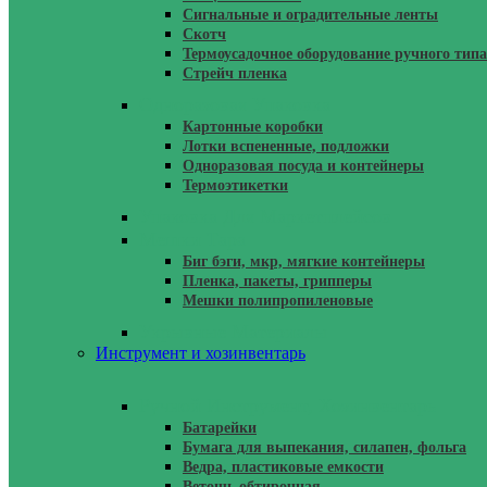
Сигнальные и оградительные ленты
Скотч
Термоусадочное оборудование ручного типа
Стрейч пленка
Одноразовая Упаковка
Картонные коробки
Лотки вспененные, подложки
Одноразовая посуда и контейнеры
Термоэтикетки
Упаковка Для Маркетплейсов
Мешки Тара
Биг бэги, мкр, мягкие контейнеры
Пленка, пакеты, грипперы
Мешки полипропиленовые
Укрывные Материалы
Инструмент и хозинвентарь
Ручной Инструмент, Хозинвентарь
Батарейки
Бумага для выпекания, силапен, фольга
Ведра, пластиковые емкости
Ветошь обтирочная