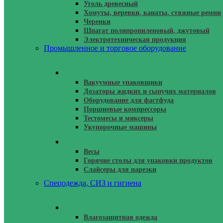
Уголь древесный
Хомуты, веревки, канаты, стяжные ремни
Черенки
Шпагат полипропиленовый, джутовый
Электротехническая продукция
Промышленное и торговое оборудование
Пищевое Оборудование
Вакуумные упаковщики
Дозаторы жидких и сыпучих материалов
Оборудование для фастфуда
Поршневые компрессоры
Тестомесы и миксеры
Укупорочные машины
Торговое Оборудование
Весы
Горячие столы для упаковки продуктов
Слайсеры для нарезки
Спецодежда, СИЗ и гигиена
Спецодежда, СИЗ
Влагозащитная одежда