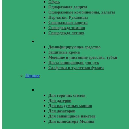
Обувь
Одноразовая защита
Одноразовые комбинезоны, халаты
Перчатки, Рукавицы
Специальная защита
Спецодежда зимняя
Спецодежда летняя
Чистящие Средства, Крема Защитные, П
Дезинфицирующее средство
Защитные крема
Моющие и чистящие средства, губки
Паста очищающая для рук
Салфетки и туалетная бумага
Прочее
Запчасти И Расходники
Для горячих столов
Для датеров
Для вакуумных машин
Для дозаторов
Для запайщиков пакетов
Для клипсатора Молния