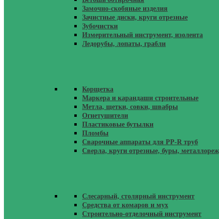
Замочно-скобяные изделия
Зачистные диски, круги отрезные
Зубочистки
Измерительный инструмент, изолента
Ледорубы, лопаты, грабли
Корщетка
Маркера и карандаши строительные
Метла, щетки, совки, швабры
Огнетушители
Пластиковые бутылки
Пломбы
Сварочные аппараты для PP-R труб
Сверла, круги отрезные, буры, металлоре
Слесарный, столярный инструмент
Средства от комаров и мух
Строительно-отделочный инструмент