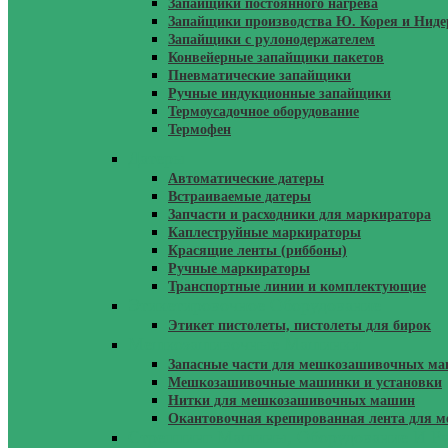
Запайщики постоянного нагрева
Запайщики производства Ю. Корея и Нид
Запайщики с рулонодержателем
Конвейерные запайщики пакетов
Пневматические запайщики
Ручные индукционные запайщики
Термоусадочное оборудование
Термофен
Датеры
Автоматические датеры
Встраиваемые датеры
Запчасти и расходники для маркиратора
Каплеструйные маркираторы
Красящие ленты (риббоны)
Ручные маркираторы
Транспортные линии и комплектующие
Этикетировочное Оборудование
Этикет пистолеты, пистолеты для бирок
Мешкозашивочные Машинки
Запасные части для мешкозашивочных м
Мешкозашивочные машинки и установки
Нитки для мешкозашивочных машин
Окантовочная крепированная лента для
Стреппинг Машины, Оборудование И Р