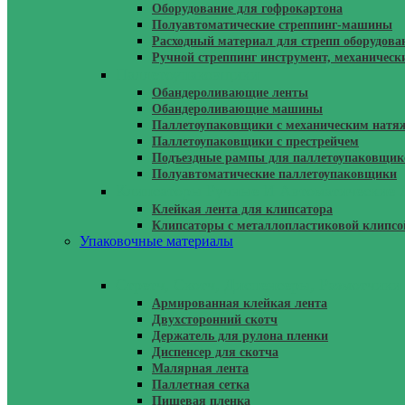
Оборудование для гофрокартона
Полуавтоматические стреппинг-машины
Расходный материал для стрепп оборудова
Ручной стреппинг инструмент, механическ
Паллетоупаковщики
Обандероливающие ленты
Обандероливающие машины
Паллетоупаковщики с механическим натя
Паллетоупаковщики с престрейчем
Подъездные рампы для паллетоупаковщик
Полуавтоматические паллетоупаковщики
Клипсаторы Ручные И Автоматические 
Клейкая лента для клипсатора
Клипсаторы с металлопластиковой клипсо
Упаковочные материалы
Стретч, Скотч, Диспенсеры, Размотчики
Армированная клейкая лента
Двухсторонний скотч
Держатель для рулона пленки
Диспенсер для скотча
Малярная лента
Паллетная сетка
Пищевая пленка