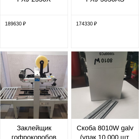
189630
₽
174330
₽
Заклейщик
Скоба 8010W galv
гофрокоробов
(упак.10 000 шт,