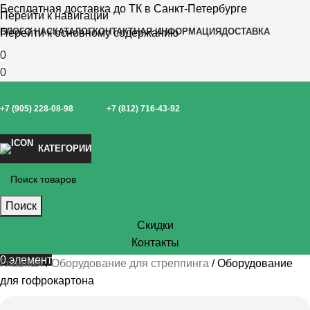
Бесплатная доставка до ТК в Санкт-Петербурге
Перейти к навигации
БЛОГ
О НАС
КАТАЛОГ
КОНТАКТНАЯ ИНФОРМАЦИЯ
ДОСТАВКА
Перейти к основному содержанию
0
0
+7 (905) 228-08-98
+7 (812) 716-43-92
КАТЕГОРИИ
Поиск
Скидки
Контакты
0
элемент
Главная
Оборудование для стреппинга
Оборудование
для гофрокартона