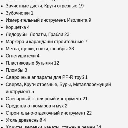
Зачистные диски, Круги отрезные
19
Зубочистки
1
Измерительный инструмент, Изолента
9
Корщетка
4
Ледорубы, Лопаты, Грабли
23
Маркера и карандаши строительные
7
Метла, щетки, совки, швабры
33
Огнетушители
4
Пластиковые бутылки
12
Пломбы
3
Сварочные аппараты для PP-R труб
1
Сверла, Круги отрезные, Буры, Металлорежущий
инструмент
5
Слесарный, столярный инструмент
21
Средства от комаров и мух
2
Строительно-отделочный инструмент
22
Уголь древесный
4
Хомуты, веревки, канаты, стяжные ремни
34