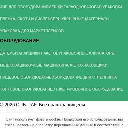
ЗИП ДЛЯ ОБОРУДОВАНИЯ
МЕШКИ ТАРА
ОДНОРАЗОВАЯ УПАКОВКА
ПЛЁНКА, СКОТЧ И ДИСПЕНСЕРЫ
УКРЫВНЫЕ МАТЕРИАЛЫ
УПАКОВКА ДЛЯ МАРКЕТПЛЕЙСОВ
ОБОРУДОВАНИЕ
ДАТЕРЫ
ЗАПАЙЩИКИ ПАКЕТОВ
УПАКОВОЧНЫЕ КЛИПСАТОРЫ
МЕШКОЗАШИВОЧНЫЕ МАШИНКИ
ПАЛЛЕТОУПАКОВЩИКИ
ПИЩЕВОЕ ОБОРУДОВАНИЕ
ОБОРУДОВАНИЕ ДЛЯ СТРЕППИНГА
ТОРГОВОЕ ОБОРУДОВАНИЕ
ЭТИКЕТИРОВОЧНОЕ ОБОРУДОВАНИЕ
© 2026
СПБ-ПАК
. Все права защищены
Создание и продвижение сайтов
SEOUsluga.ru
Сайт использует файлы cookie. Продолжая его использование, вы
соглашаетесь на обработку персональных данных в соответствии с