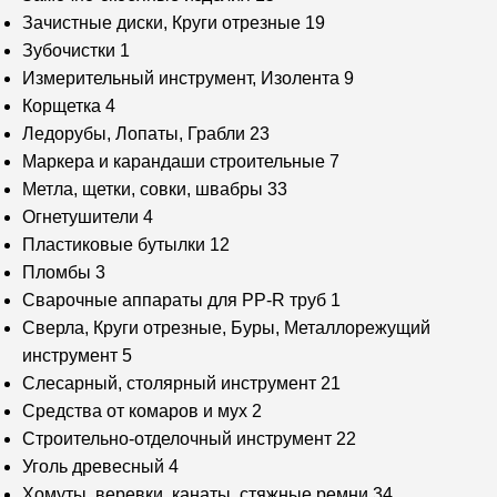
Зачистные диски, Круги отрезные
19
Зубочистки
1
Измерительный инструмент, Изолента
9
Корщетка
4
Ледорубы, Лопаты, Грабли
23
Маркера и карандаши строительные
7
Метла, щетки, совки, швабры
33
Огнетушители
4
Пластиковые бутылки
12
Пломбы
3
Сварочные аппараты для PP-R труб
1
Сверла, Круги отрезные, Буры, Металлорежущий
инструмент
5
Слесарный, столярный инструмент
21
Средства от комаров и мух
2
Строительно-отделочный инструмент
22
Уголь древесный
4
Хомуты, веревки, канаты, стяжные ремни
34