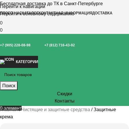
Бесплатная доставка до ТК в Санкт-Петербурге
Перейти к навигации
БЛОГ
О НАС
КАТАЛОГ
КОНТАКТНАЯ ИНФОРМАЦИЯ
ДОСТАВКА
Перейти к основному содержанию
0
0
+7 (905) 228-08-98
+7 (812) 716-43-92
КАТЕГОРИИ
Поиск
Скидки
Контакты
0
элемент
Главная
Чистящие и защитные средства
Защитные
крема