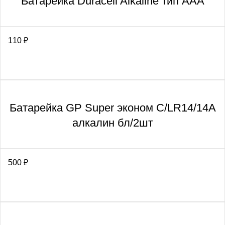
Батарейка Duracell Alkaline тип ААА
110
₽
Батарейка GP Super эконом C/LR14/14A
алкалин бл/2шт
500
₽