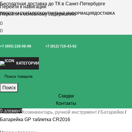
Бесплатная доставка до ТК в Санкт-Петербурге
Перейти к навигации
БЛОГ
О НАС
КАТАЛОГ
КОНТАКТНАЯ ИНФОРМАЦИЯ
ДОСТАВКА
Перейти к основному содержанию
0
0
+7 (905) 228-08-98
+7 (812) 716-43-92
КАТЕГОРИИ
Поиск
Скидки
Контакты
0
элемент
Главная
Хозинвентарь, ручной инструмент
Батарейки
Батарейка GP таблетка CR2016