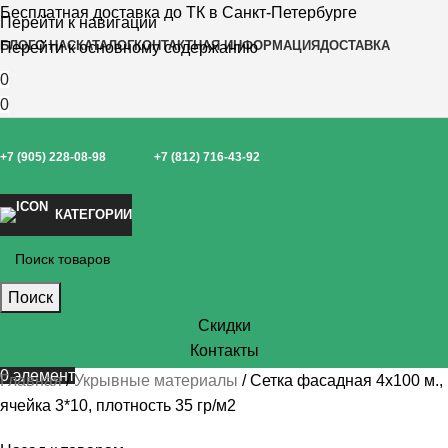
Бесплатная доставка до ТК в Санкт-Петербурге
Перейти к навигации
БЛОГ
О НАС
КАТАЛОГ
КОНТАКТНАЯ ИНФОРМАЦИЯ
ДОСТАВКА
Перейти к основному содержанию
0
0
+7 (905) 228-08-98
+7 (812) 716-43-92
КАТЕГОРИИ
Поиск
Скидки
Контакты
0
элемент
Главная
Укрывные материалы
Сетка фасадная 4х100 м.,
ячейка 3*10, плотность 35 гр/м2