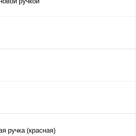
новой ручкой
я ручка (красная)