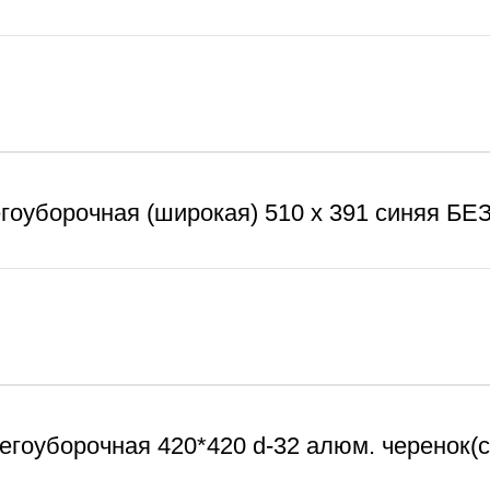
егоуборочная (широкая) 510 х 391 синяя Б
егоуборочная 420*420 d-32 алюм. черенок(