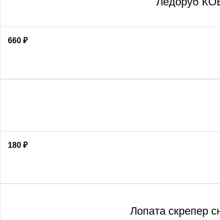
Ледоруб КОВ
660
₽
180
₽
Лопата скрепер с