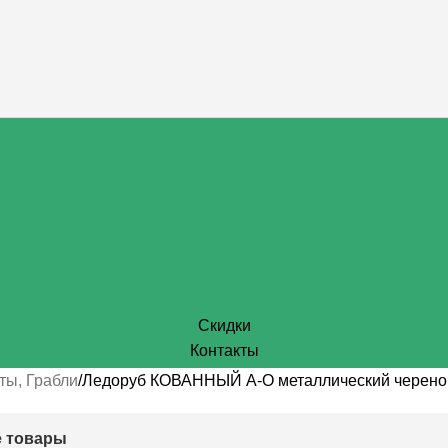
Скидки
Контакты
ты, Грабли
Ледоруб КОВАННЫЙ А-О металлический черенок
 товары