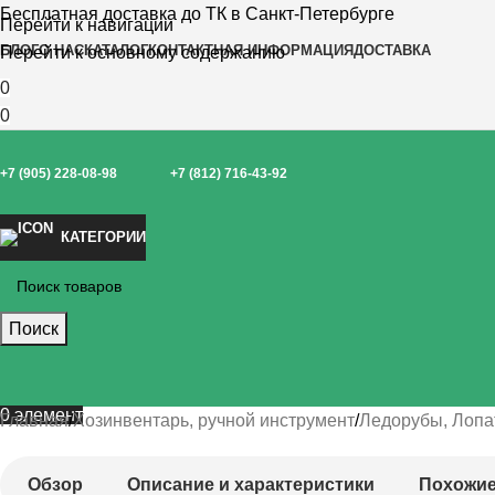
Бесплатная доставка до ТК в Санкт-Петербурге
Перейти к навигации
БЛОГ
О НАС
КАТАЛОГ
КОНТАКТНАЯ ИНФОРМАЦИЯ
ДОСТАВКА
Перейти к основному содержанию
0
0
+7 (905) 228-08-98
+7 (812) 716-43-92
КАТЕГОРИИ
Поиск
0
элемент
Главная
Хозинвентарь, ручной инструмент
Ледорубы, Лопа
Обзор
Описание и характеристики
Похожие