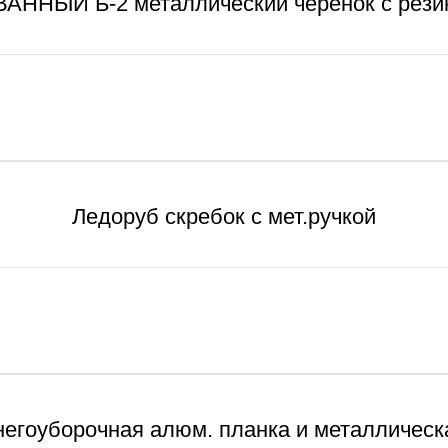
АННЫЙ Б-2 металлический черенок с рези
Ледоруб скребок с мет.ручкой
негоуборочная алюм. планка и металлическа