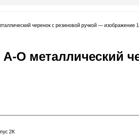
-О металлический че
пус 2К