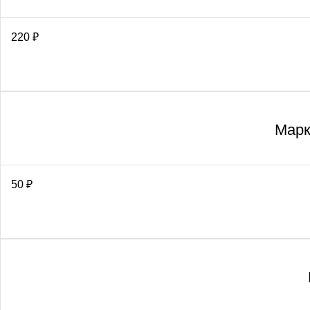
220
₽
Марк
50
₽