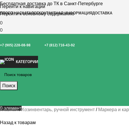
Бесплатная доставка до ТК в Санкт-Петербурге
Перейти к навигации
БЛОГ
О НАС
КАТАЛОГ
КОНТАКТНАЯ ИНФОРМАЦИЯ
ДОСТАВКА
Перейти к основному содержанию
0
0
+7 (905) 228-08-98
+7 (812) 716-43-92
КАТЕГОРИИ
Поиск
0
элемент
Главная
Хозинвентарь, ручной инструмент
Маркера и ка
Назад к товарам