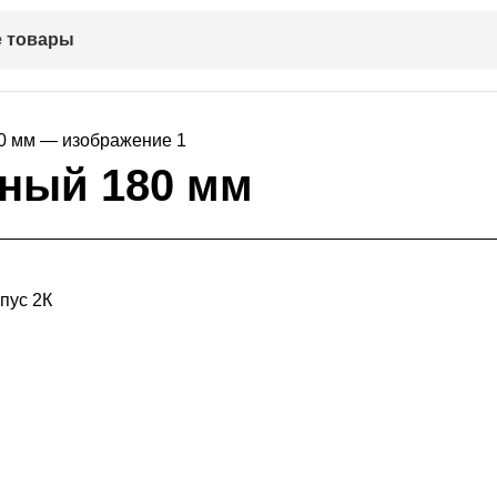
 товары
ный 180 мм
пус 2К