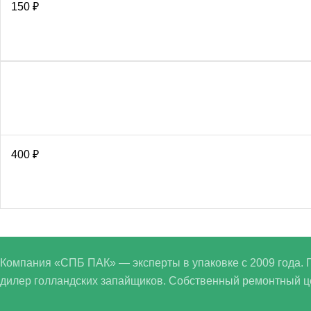
150
₽
400
₽
Компания «СПБ ПАК» — эксперты в упаковке с 2009 года.
дилер голландских запайщиков. Собственный ремонтный цех,