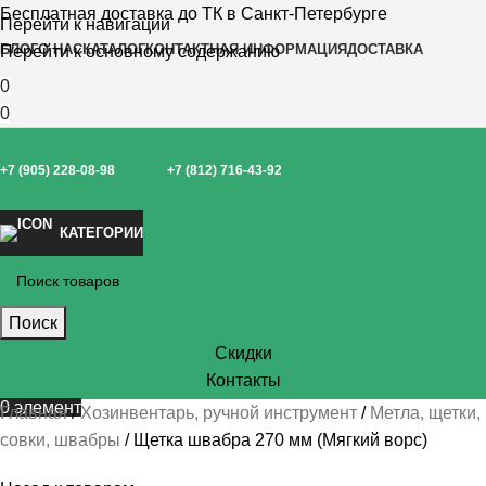
Бесплатная доставка до ТК в Санкт-Петербурге
Перейти к навигации
БЛОГ
О НАС
КАТАЛОГ
КОНТАКТНАЯ ИНФОРМАЦИЯ
ДОСТАВКА
Перейти к основному содержанию
0
0
+7 (905) 228-08-98
+7 (812) 716-43-92
КАТЕГОРИИ
Поиск
Скидки
Контакты
0
элемент
Главная
Хозинвентарь, ручной инструмент
Метла, щетки,
совки, швабры
Щетка швабра 270 мм (Мягкий ворс)