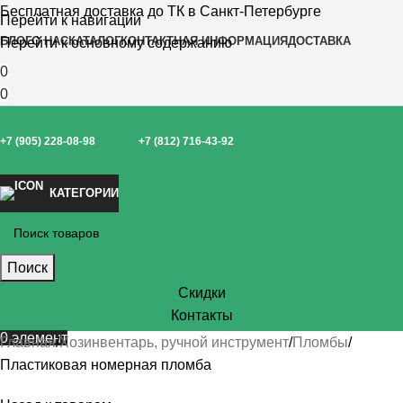
Бесплатная доставка до ТК в Санкт-Петербурге
Перейти к навигации
БЛОГ
О НАС
КАТАЛОГ
КОНТАКТНАЯ ИНФОРМАЦИЯ
ДОСТАВКА
Перейти к основному содержанию
0
0
+7 (905) 228-08-98
+7 (812) 716-43-92
КАТЕГОРИИ
Поиск
Скидки
Контакты
0
элемент
Главная
Хозинвентарь, ручной инструмент
Пломбы
Пластиковая номерная пломба