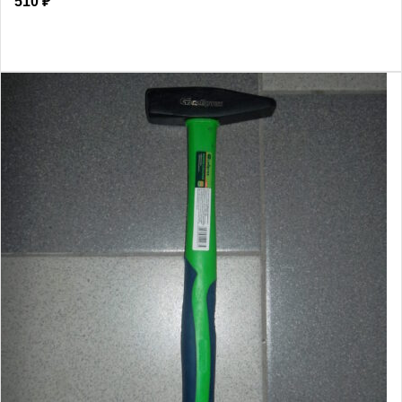
510
₽