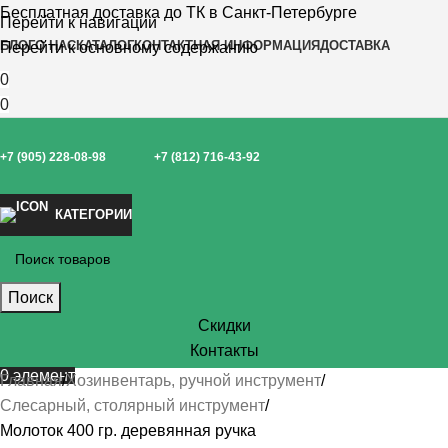
Бесплатная доставка до ТК в Санкт-Петербурге
Перейти к навигации
БЛОГ
О НАС
КАТАЛОГ
КОНТАКТНАЯ ИНФОРМАЦИЯ
ДОСТАВКА
Перейти к основному содержанию
0
0
+7 (905) 228-08-98
+7 (812) 716-43-92
КАТЕГОРИИ
Поиск
Скидки
Контакты
0
элемент
Главная
Хозинвентарь, ручной инструмент
Слесарный, столярный инструмент
Молоток 400 гр. деревянная ручка