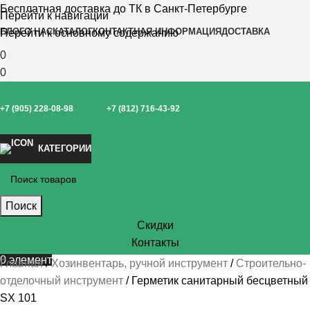
Бесплатная доставка до ТК в Санкт-Петербурге
Перейти к навигации
БЛОГ
О НАС
КАТАЛОГ
КОНТАКТНАЯ ИНФОРМАЦИЯ
ДОСТАВКА
Перейти к основному содержанию
0
0
+7 (905) 228-08-98
+7 (812) 716-43-92
КАТЕГОРИИ
Поиск
Скидки
Контакты
0
элемент
Главная
Хозинвентарь, ручной инструмент
Строительно-
отделочный инструмент
Герметик санитарный бесцветный
SХ 101