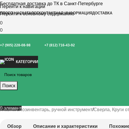
Бесплатная доставка до ТК в Санкт-Петербурге
Перейти к навигации
БЛОГ
О НАС
КАТАЛОГ
КОНТАКТНАЯ ИНФОРМАЦИЯ
ДОСТАВКА
Перейти к основному содержанию
0
0
+7 (905) 228-08-98
+7 (812) 716-43-92
КАТЕГОРИИ
Поиск
0
элемент
Главная
Хозинвентарь, ручной инструмент
Сверла, Круги 
Обзор
Описание и характеристики
Похожие