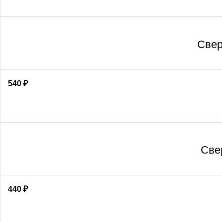
Свер
540
₽
Све
440
₽