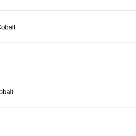
obalt
balt