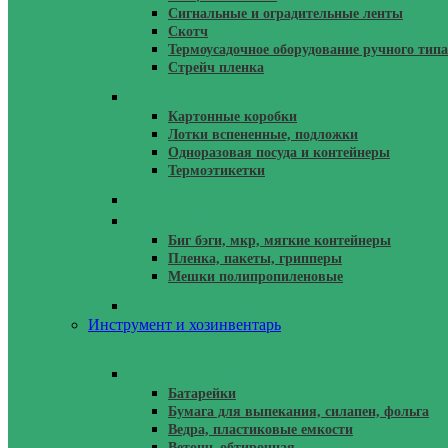
Сигнальные и оградительные ленты
Скотч
Термоусадочное оборудование ручного типа
Стрейч пленка
Одноразовая Упаковка
Картонные коробки
Лотки вспененные, подложки
Одноразовая посуда и контейнеры
Термоэтикетки
Упаковка Для Маркетплейсов
Мешки Тара
Биг бэги, мкр, мягкие контейнеры
Пленка, пакеты, грипперы
Мешки полипропиленовые
Укрывные Материалы
Инструмент и хозинвентарь
Ручной Инструмент, Хозинвентарь
Батарейки
Бумага для выпекания, силапен, фольга
Ведра, пластиковые емкости
Ветошь обтирочная