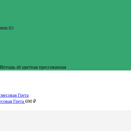
нок б/у
Ветошь хб цветная прессованная
есовая Грета
690
₽