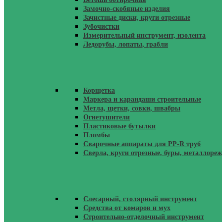
Замочно-скобяные изделия
Зачистные диски, круги отрезные
Зубочистки
Измерительный инструмент, изолента
Ледорубы, лопаты, грабли
Корщетка
Маркера и карандаши строительные
Метла, щетки, совки, швабры
Огнетушители
Пластиковые бутылки
Пломбы
Сварочные аппараты для PP-R труб
Сверла, круги отрезные, буры, металлоре
Слесарный, столярный инструмент
Средства от комаров и мух
Строительно-отделочный инструмент