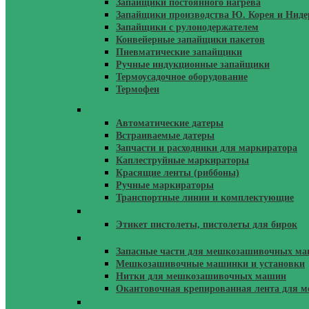
Запайщики постоянного нагрева
Запайщики производства Ю. Корея и Нид
Запайщики с рулонодержателем
Конвейерные запайщики пакетов
Пневматические запайщики
Ручные индукционные запайщики
Термоусадочное оборудование
Термофен
Датеры
Автоматические датеры
Встраиваемые датеры
Запчасти и расходники для маркиратора
Каплеструйные маркираторы
Красящие ленты (риббоны)
Ручные маркираторы
Транспортные линии и комплектующие
Этикетировочное Оборудование
Этикет пистолеты, пистолеты для бирок
Мешкозашивочные Машинки
Запасные части для мешкозашивочных м
Мешкозашивочные машинки и установки
Нитки для мешкозашивочных машин
Окантовочная крепированная лента для
Стреппинг Машины, Оборудование И Р