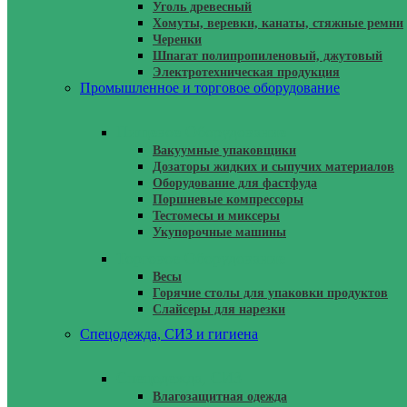
Уголь древесный
Хомуты, веревки, канаты, стяжные ремни
Черенки
Шпагат полипропиленовый, джутовый
Электротехническая продукция
Промышленное и торговое оборудование
Пищевое Оборудование
Вакуумные упаковщики
Дозаторы жидких и сыпучих материалов
Оборудование для фастфуда
Поршневые компрессоры
Тестомесы и миксеры
Укупорочные машины
Торговое Оборудование
Весы
Горячие столы для упаковки продуктов
Слайсеры для нарезки
Спецодежда, СИЗ и гигиена
Спецодежда, СИЗ
Влагозащитная одежда