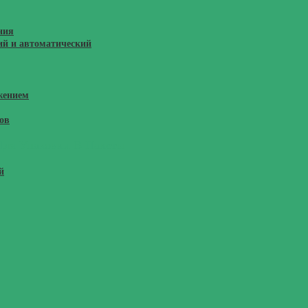
ния
ий и автоматический
жением
ов
Для Упаковки В Пакеты
й