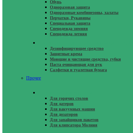
Обувь
Одноразовая защита
Одноразовые комбинезоны, халаты
Перчатки, Рукавицы
Специальная защита
Спецодежда зимняя
Спецодежда летняя
Чистящие Средства, Крема Защитные, П
Дезинфицирующее средство
Защитные крема
Моющие и чистящие средства, губки
Паста очищающая для рук
Салфетки и туалетная бумага
Прочее
Запчасти И Расходники
Для горячих столов
Для датеров
Для вакуумных машин
Для дозаторов
Для запайщиков пакетов
Для клипсатора Молния