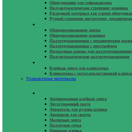
Оборудование для гофрокартона
Полуавтоматические стреппинг-машины
Расходный материал для стрепп оборудова
Ручной стреппинг инструмент, механическ
Паллетоупаковщики
Обандероливающие ленты
Обандероливающие машины
Паллетоупаковщики с механическим натя
Паллетоупаковщики с престрейчем
Подъездные рампы для паллетоупаковщик
Полуавтоматические паллетоупаковщики
Клипсаторы Ручные И Автоматические 
Клейкая лента для клипсатора
Клипсаторы с металлопластиковой клипсо
Упаковочные материалы
Стретч, Скотч, Диспенсеры, Размотчики
Армированная клейкая лента
Двухсторонний скотч
Держатель для рулона пленки
Диспенсер для скотча
Малярная лента
Паллетная сетка
Пищевая пленка