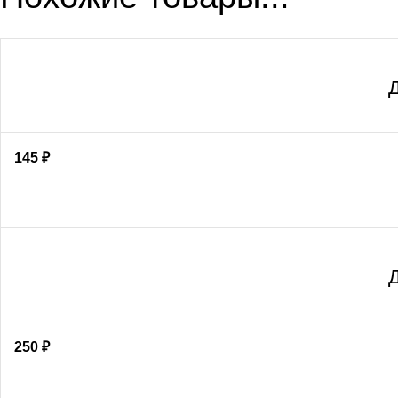
Д
145
₽
Д
250
₽