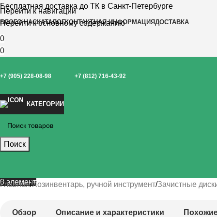
Бесплатная доставка до ТК в Санкт-Петербурге
Перейти к навигации
БЛОГ
О НАС
КАТАЛОГ
КОНТАКТНАЯ ИНФОРМАЦИЯ
ДОСТАВКА
Перейти к основному содержанию
0
0
+7 (905) 228-08-98
+7 (812) 716-43-92
КАТЕГОРИИ
Поиск
0
элемент
Главная
Хозинвентарь, ручной инструмент
Зачистные диски
Обзор
Описание и характеристики
Похожие