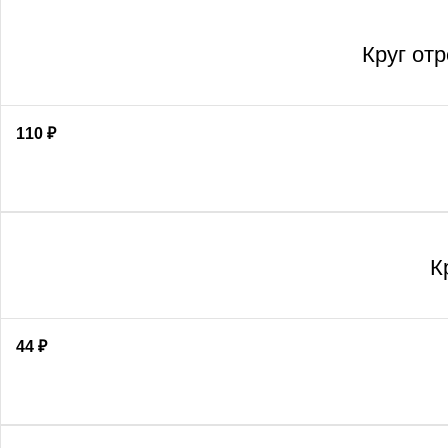
Круг от
110
₽
К
44
₽