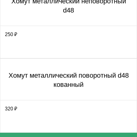
Хомут металлический неповоротный
d48
250
₽
Хомут металлический поворотный d48
кованный
320
₽