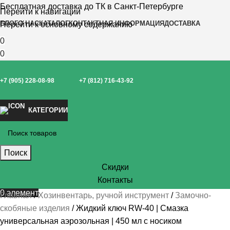
Бесплатная доставка до ТК в Санкт-Петербурге
Перейти к навигации
БЛОГ
О НАС
КАТАЛОГ
КОНТАКТНАЯ ИНФОРМАЦИЯ
ДОСТАВКА
Перейти к основному содержанию
0
0
+7 (905) 228-08-98
+7 (812) 716-43-92
КАТЕГОРИИ
Поиск
Скидки
Контакты
0
элемент
Главная
Хозинвентарь, ручной инструмент
Замочно-
скобяные изделия
Жидкий ключ RW-40 | Смазка
универсальная аэрозольная | 450 мл с носиком