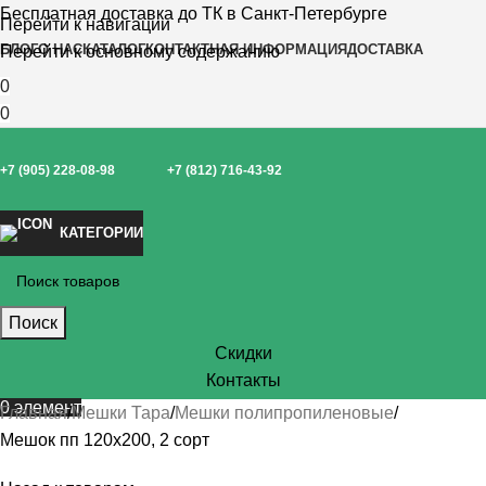
Бесплатная доставка до ТК в Санкт-Петербурге
Перейти к навигации
БЛОГ
О НАС
КАТАЛОГ
КОНТАКТНАЯ ИНФОРМАЦИЯ
ДОСТАВКА
Перейти к основному содержанию
0
0
+7 (905) 228-08-98
+7 (812) 716-43-92
КАТЕГОРИИ
Поиск
Скидки
Контакты
0
элемент
Главная
Мешки Тара
Мешки полипропиленовые
Мешок пп 120х200, 2 сорт