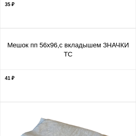
35
₽
Мешок пп 56х96,с вкладышем ЗНАЧКИ
ТС
41
₽