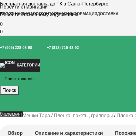
Бесплатная доставка до ТК в Санкт-Петербурге
Перейти к навигации
БЛОГ
О НАС
КАТАЛОГ
КОНТАКТНАЯ ИНФОРМАЦИЯ
ДОСТАВКА
Перейти к основному содержанию
0
0
+7 (905) 228-08-98
+7 (812) 716-43-92
КАТЕГОРИИ
Поиск
0
элемент
Главная
Мешки Тара
Пленка, пакеты, грипперы
Пленка 
Обзор
Описание и характеристики
Похожие