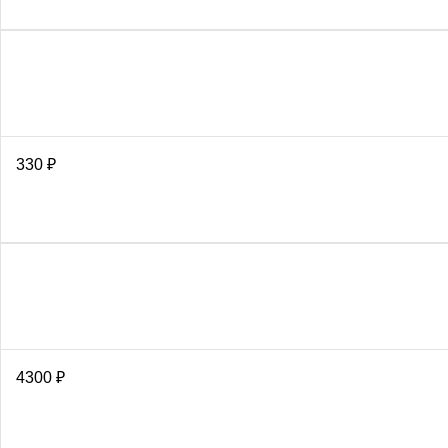
330
₽
4300
₽