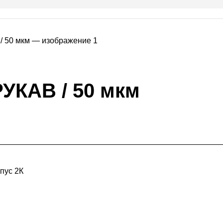
УКАВ / 50 мкм
пус 2К