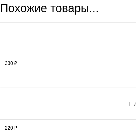
Похожие товары...
330
₽
П
220
₽