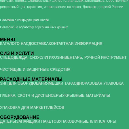
биг-бэги, плёнку. Официальный дилер голландских запайщиков. Собственный
ремонтный цех, гарантия, изготовление на заказ. Доставка по всей России.
Политика в конфиденциальности
Согласие на обработку персональных данных
МЕНЮ
КАТАЛОГ
О НАС
ДОСТАВКА
КОНТАКТНАЯ ИНФОРМАЦИЯ
СИЗ И УСЛУГИ
СПЕЦОДЕЖДА, СИЗ
УСЛУГИ
ХОЗИНВЕНТАРЬ, РУЧНОЙ ИНСТРУМЕНТ
ЧИСТЯЩИЕ И ЗАЩИТНЫЕ СРЕДСТВА
РАСХОДНЫЕ МАТЕРИАЛЫ
ЗИП ДЛЯ ОБОРУДОВАНИЯ
МЕШКИ ТАРА
ОДНОРАЗОВАЯ УПАКОВКА
ПЛЁНКА, СКОТЧ И ДИСПЕНСЕРЫ
УКРЫВНЫЕ МАТЕРИАЛЫ
УПАКОВКА ДЛЯ МАРКЕТПЛЕЙСОВ
ОБОРУДОВАНИЕ
ДАТЕРЫ
ЗАПАЙЩИКИ ПАКЕТОВ
УПАКОВОЧНЫЕ КЛИПСАТОРЫ