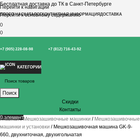
Бесплатная доставка до ТК в Санкт-Петербурге
Перейти к навигации
БЛОГ
О НАС
КАТАЛОГ
КОНТАКТНАЯ ИНФОРМАЦИЯ
ДОСТАВКА
Перейти к основному содержанию
0
0
+7 (905) 228-08-98
+7 (812) 716-43-92
КАТЕГОРИИ
Поиск
Скидки
Контакты
0
элемент
Главная
Мешкозашивочные машинки
Мешкозашивочные
машинки и установки
Мешкозашивочная машина GK-9-
660, двухниточная, двухигольчатая