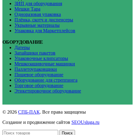
ЗИП для оборудования
Мешки Тара
Одноразовая упаковка
Плёнка, скотч и диспенсеры
Укрывные материалы
Упаковка для Маркетплейсов
ОБОРУДОВАНИЕ
Датеры
Запайщики пакетов
Упаковочные клипсаторы
Мешкозашивочные машинки
Паллетоупаковщики
Пищевое оборудование
Оборудование для стреппинга
Торговое оборудование
Этикетировочное оборудование
© 2026
СПБ-ПАК
. Все права защищены
Создание и продвижение сайтов
SEOUsluga.ru
Поиск