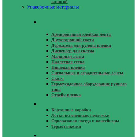
клипсой
Упаковочные материалы
Стретч, Скотч, Диспенсеры,
Размотчики
Армированная клейкая лента
Двухсторонний скотч
Держатель для рулона пленки
Диспенсер для скотча
Малярная лента
Паллетная сетка
Пищевая пленка
Сигнальные и оградительные ленты
Скотч
Термоусадочное оборудование ручного
типа
Стрейч пленка
Одноразовая Упаковка
Картонные коробки
Лотки вспененные, подложки
Одноразовая посуда и контейнеры
Термоэтикетки
Упаковка Для Маркетплейсов