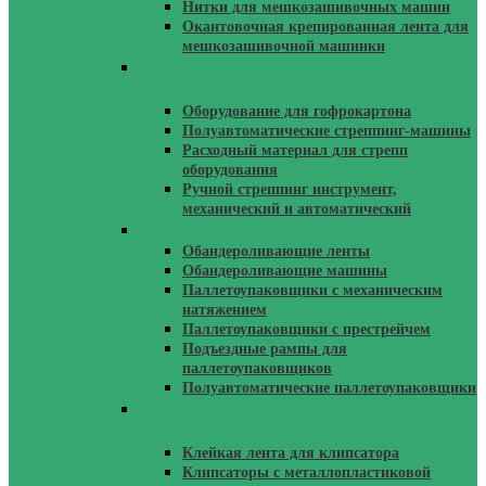
Нитки для мешкозашивочных машин
Окантовочная крепированная лента для
мешкозашивочной машинки
Стреппинг Машины, Оборудование И
Ручной Инструмент
Оборудование для гофрокартона
Полуавтоматические стреппинг-машины
Расходный материал для стрепп
оборудования
Ручной стреппинг инструмент,
механический и автоматический
Паллетоупаковщики
Обандероливающие ленты
Обандероливающие машины
Паллетоупаковщики с механическим
натяжением
Паллетоупаковщики с престрейчем
Подъездные рампы для
паллетоупаковщиков
Полуавтоматические паллетоупаковщики
Клипсаторы Ручные И Автоматические
Для Упаковки В Пакеты
Клейкая лента для клипсатора
Клипсаторы с металлопластиковой