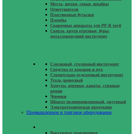
Метла, щетки, совки, швабры
Огнетушители
Пластиковые бутылки
Пломбы
Сварочные аппараты для PP-R труб
Сверла, круги отрезные, буры,
металлорежущий инструмент
Слесарный, столярный инструмент
Средства от комаров и мух
Строительно-отделочный инструмент
Уголь древесный
Хомуты, веревки, канаты, стяжные
ремни
Черенки
Шпагат полипропиленовый, джутовый
Электротехническая продукция
Промышленное и торговое оборудование
Пищевое Оборудование
Вакуумные упаковщики