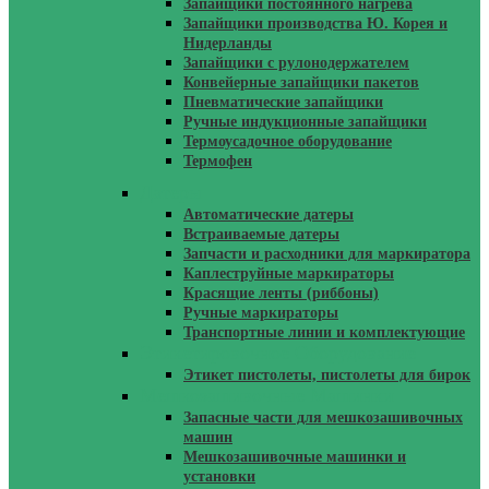
Запайщики постоянного нагрева
Запайщики производства Ю. Корея и
Нидерланды
Запайщики с рулонодержателем
Конвейерные запайщики пакетов
Пневматические запайщики
Ручные индукционные запайщики
Термоусадочное оборудование
Термофен
Датеры
Автоматические датеры
Встраиваемые датеры
Запчасти и расходники для маркиратора
Каплеструйные маркираторы
Красящие ленты (риббоны)
Ручные маркираторы
Транспортные линии и комплектующие
Этикетировочное Оборудование
Этикет пистолеты, пистолеты для бирок
Мешкозашивочные Машинки
Запасные части для мешкозашивочных
машин
Мешкозашивочные машинки и
установки