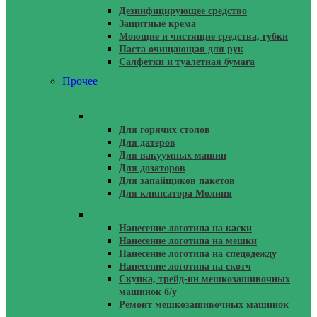
Дезинфицирующее средство
Защитные крема
Моющие и чистящие средства, губки
Паста очищающая для рук
Салфетки и туалетная бумага
Прочее
Запчасти И Расходники
Для горячих столов
Для датеров
Для вакуумных машин
Для дозаторов
Для запайщиков пакетов
Для клипсатора Молния
Услуги
Нанесение логотипа на каски
Нанесение логотипа на мешки
Нанесение логотипа на спецодежду
Нанесение логотипа на скотч
Скупка, трейд-ин мешкозашивочных
машинок б/у
Ремонт мешкозашивочных машинок