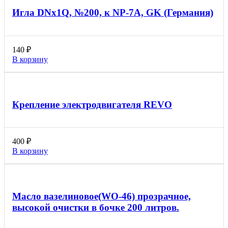
Игла DNx1Q, №200, к NP-7A, GK (Германия)
140
₽
В корзину
Крепление электродвигателя REVO
400
₽
В корзину
Масло вазелиновое(WO-46) прозрачное,
высокой очистки в бочке 200 литров.