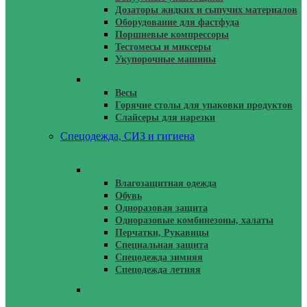
Дозаторы жидких и сыпучих материалов
Оборудование для фастфуда
Поршневые компрессоры
Тестомесы и миксеры
Укупорочные машины
Торговое Оборудование
Весы
Горячие столы для упаковки продуктов
Слайсеры для нарезки
Спецодежда, СИЗ и гигиена
Спецодежда, СИЗ
Влагозащитная одежда
Обувь
Одноразовая защита
Одноразовые комбинезоны, халаты
Перчатки, Рукавицы
Специальная защита
Спецодежда зимняя
Спецодежда летняя
Чистящие Средства, Крема Защитные,
Паста Для Очистки Рук