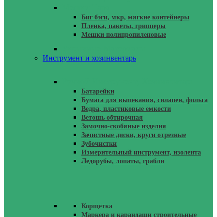
Мешки Тара
Биг бэги, мкр, мягкие контейнеры
Пленка, пакеты, грипперы
Мешки полипропиленовые
Укрывные Материалы
Инструмент и хозинвентарь
Ручной Инструмент, Хозинвентарь
Батарейки
Бумага для выпекания, силапен, фольга
Ведра, пластиковые емкости
Ветошь обтирочная
Замочно-скобяные изделия
Зачистные диски, круги отрезные
Зубочистки
Измерительный инструмент, изолента
Ледорубы, лопаты, грабли
Корщетка
Маркера и карандаши строительные