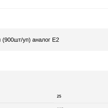
 (900шт/уп) аналог Е2
25