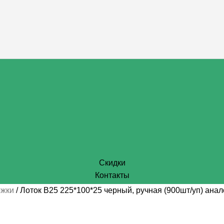
Скидки
Контакты
ожки
Лоток В25 225*100*25 черный, ручная (900шт/уп) анал