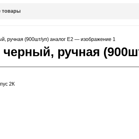
 товары
 черный, ручная (900ш
пус 2К