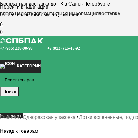
Бесплатная доставка до ТК в Санкт-Петербурге
Перейти к навигации
БЛОГ
О НАС
КАТАЛОГ
КОНТАКТНАЯ ИНФОРМАЦИЯ
ДОСТАВКА
Перейти к основному содержанию
0
0
+7 (905) 228-08-98
+7 (812) 716-43-92
КАТЕГОРИИ
Поиск
0
элемент
Главная
Одноразовая упаковка
Лотки вспененные, подл
Назад к товарам