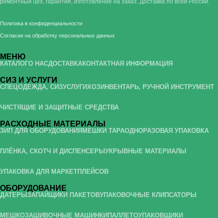
ремонтный цех, гарантия, изготовление на заказ. Доставка по всей России.
Политика в конфиденциальности
Согласие на обработку персональных данных
МЕНЮ
КАТАЛОГ
О НАС
ДОСТАВКА
КОНТАКТНАЯ ИНФОРМАЦИЯ
СИЗ И УСЛУГИ
СПЕЦОДЕЖДА, СИЗ
УСЛУГИ
ХОЗИНВЕНТАРЬ, РУЧНОЙ ИНСТРУМЕНТ
ЧИСТЯЩИЕ И ЗАЩИТНЫЕ СРЕДСТВА
РАСХОДНЫЕ МАТЕРИАЛЫ
ЗИП ДЛЯ ОБОРУДОВАНИЯ
МЕШКИ ТАРА
ОДНОРАЗОВАЯ УПАКОВКА
ПЛЁНКА, СКОТЧ И ДИСПЕНСЕРЫ
УКРЫВНЫЕ МАТЕРИАЛЫ
УПАКОВКА ДЛЯ МАРКЕТПЛЕЙСОВ
ОБОРУДОВАНИЕ
ДАТЕРЫ
ЗАПАЙЩИКИ ПАКЕТОВ
УПАКОВОЧНЫЕ КЛИПСАТОРЫ
МЕШКОЗАШИВОЧНЫЕ МАШИНКИ
ПАЛЛЕТОУПАКОВЩИКИ