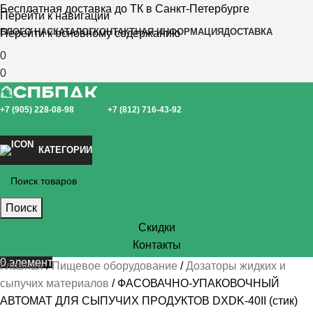
Бесплатная доставка до ТК в Санкт-Петербурге
Перейти к навигации
БЛОГ
О НАС
КАТАЛОГ
КОНТАКТНАЯ ИНФОРМАЦИЯ
ДОСТАВКА
Перейти к основному содержанию
0
0
+7 (905) 228-08-98
+7 (812) 716-43-92
КАТЕГОРИИ
Поиск
Скидки
Контакты
0
элемент
Главная
Пищевое оборудование
Дозаторы жидких и
сыпучих материалов
ФАСОВАЧНО-УПАКОВОЧНЫЙ
АВТОМАТ ДЛЯ СЫПУЧИХ ПРОДУКТОВ DXDK-40II (стик)