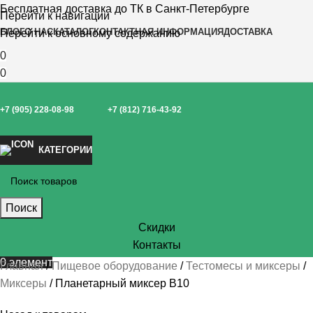
Бесплатная доставка до ТК в Санкт-Петербурге
Перейти к навигации
БЛОГ
О НАС
КАТАЛОГ
КОНТАКТНАЯ ИНФОРМАЦИЯ
ДОСТАВКА
Перейти к основному содержанию
0
0
+7 (905) 228-08-98
+7 (812) 716-43-92
КАТЕГОРИИ
Поиск
Скидки
Контакты
0
элемент
Главная
Пищевое оборудование
Тестомесы и миксеры
Миксеры
Планетарный миксер В10