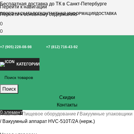
Бесплатная доставка до ТК в Санкт-Петербурге
Перейти к навигации
БЛОГ
О НАС
КАТАЛОГ
КОНТАКТНАЯ ИНФОРМАЦИЯ
ДОСТАВКА
Перейти к основному содержанию
0
0
+7 (905) 228-08-98
+7 (812) 716-43-92
КАТЕГОРИИ
Поиск
Скидки
Контакты
0
элемент
Главная
Пищевое оборудование
Вакуумные упаковщики
Вакуумный аппарат HVC-510T/2A (нерж.)