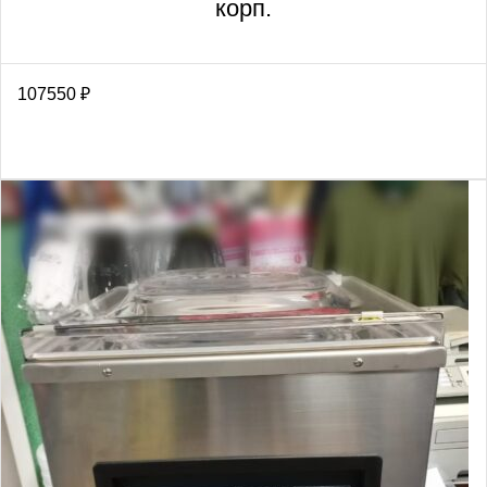
корп.
107550
₽