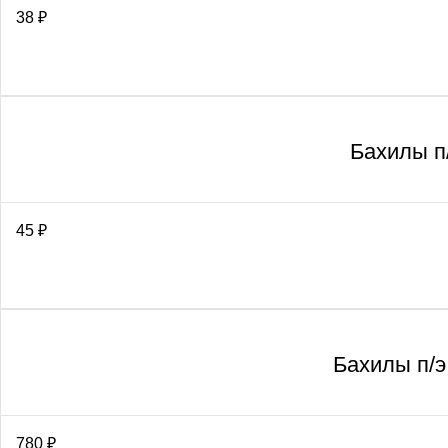
38
₽
Бахилы п/
45
₽
Бахилы п/э,
780
₽