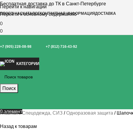
Бесплатная доставка до ТК в Санкт-Петербурге
Перейти к навигации
БЛОГ
О НАС
КАТАЛОГ
КОНТАКТНАЯ ИНФОРМАЦИЯ
ДОСТАВКА
Перейти к основному содержанию
0
0
+7 (905) 228-08-98
+7 (812) 716-43-92
КАТЕГОРИИ
Поиск
0
элемент
Главная
Спецодежда, СИЗ
Одноразовая защита
Шапочк
Назад к товарам