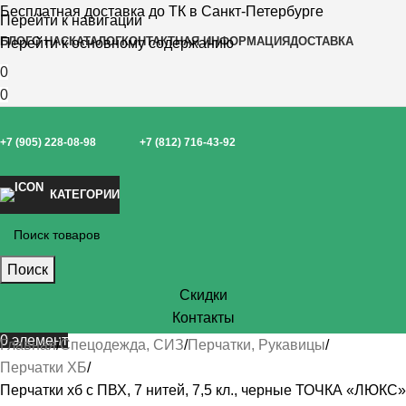
Бесплатная доставка до ТК в Санкт-Петербурге
Перейти к навигации
БЛОГ
О НАС
КАТАЛОГ
КОНТАКТНАЯ ИНФОРМАЦИЯ
ДОСТАВКА
Перейти к основному содержанию
0
0
+7 (905) 228-08-98
+7 (812) 716-43-92
КАТЕГОРИИ
Поиск
Скидки
Контакты
0
элемент
Главная
Спецодежда, СИЗ
Перчатки, Рукавицы
Перчатки ХБ
Перчатки хб с ПВХ, 7 нитей, 7,5 кл., черные ТОЧКА «ЛЮКС»