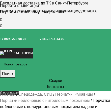
Бесплатная доставка до ТК в Санкт-Петербурге
Перейти к навигации
БЛОГ
О НАС
КАТАЛОГ
КОНТАКТНАЯ ИНФОРМАЦИЯ
ДОСТАВКА
Перейти к основному содержанию
0
0
+7 (905) 228-08-98
+7 (812) 716-43-92
КАТЕГОРИИ
Поиск
Скидки
Контакты
0
элемент
Главная
Спецодежда, СИЗ
Перчатки, Рукавицы
Перчатки нейлоновые с нитриловым покрытием
Перчатки
нейлоновые с полиуретановым покрытием ладони и