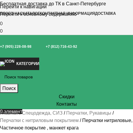
Бесплатная доставка до ТК в Санкт-Петербурге
Перейти к навигации
БЛОГ
О НАС
КАТАЛОГ
КОНТАКТНАЯ ИНФОРМАЦИЯ
ДОСТАВКА
Перейти к основному содержанию
0
0
+7 (905) 228-08-98
+7 (812) 716-43-92
КАТЕГОРИИ
Поиск
Скидки
Контакты
0
элемент
Главная
Спецодежда, СИЗ
Перчатки, Рукавицы
Перчатки с нитриловым покрытием
Перчатки нитриловые,
Частичное покрытие , манжет крага