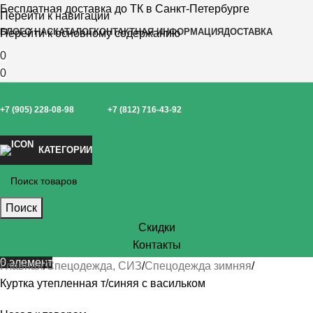
Бесплатная доставка до ТК в Санкт-Петербурге
Перейти к навигации
БЛОГ
О НАС
КАТАЛОГ
КОНТАКТНАЯ ИНФОРМАЦИЯ
ДОСТАВКА
Перейти к основному содержанию
0
0
+7 (905) 228-08-98
+7 (812) 716-43-92
КАТЕГОРИИ
Поиск
Скидки
Контакты
0
элемент
Главная
Спецодежда, СИЗ
Спецодежда зимняя
Куртка утепленная т/синяя с васильком