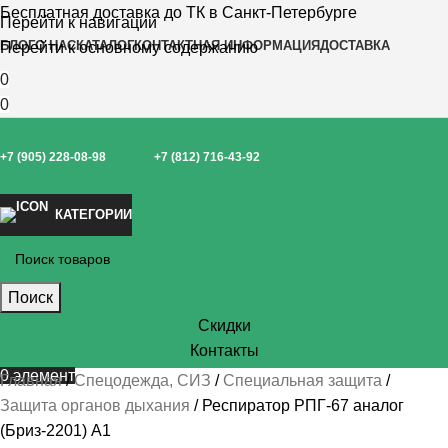
Бесплатная доставка до ТК в Санкт-Петербурге
Перейти к навигации
БЛОГ
О НАС
КАТАЛОГ
КОНТАКТНАЯ ИНФОРМАЦИЯ
ДОСТАВКА
Перейти к основному содержанию
0
0
+7 (905) 228-08-98
+7 (812) 716-43-92
КАТЕГОРИИ
Поиск
Скидки
Контакты
0
элемент
Главная
Спецодежда, СИЗ
Специальная защита
Защита органов дыхания
Респиратор РПГ-67 аналог
(Бриз-2201) А1