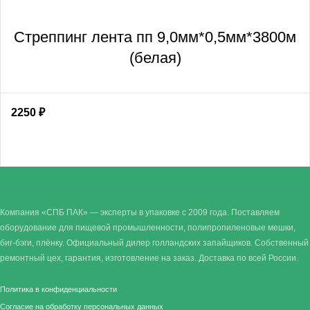
Стреппинг лента пп 9,0мм*0,5мм*3800м
(белая)
2250
₽
Компания «СПБ ПАК» — эксперты в упаковке с 2009 года. Поставляем
оборудование для пищевой промышленности, полипропиленовые мешки,
биг-бэги, плёнку. Официальный дилер голландских запайщиков. Собственный
ремонтный цех, гарантия, изготовление на заказ. Доставка по всей России.
Политика в конфиденциальности
Согласие на обработку персональных данных