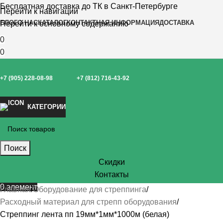
Бесплатная доставка до ТК в Санкт-Петербурге
Перейти к навигации
БЛОГ
О НАС
КАТАЛОГ
КОНТАКТНАЯ ИНФОРМАЦИЯ
ДОСТАВКА
Перейти к основному содержанию
0
0
+7 (905) 228-08-98
+7 (812) 716-43-92
КАТЕГОРИИ
Поиск
Скидки
Контакты
0
элемент
Главная
Оборудование для стреппинга
Расходный материал для стрепп оборудования
Стреппинг лента пп 19мм*1мм*1000м (белая)