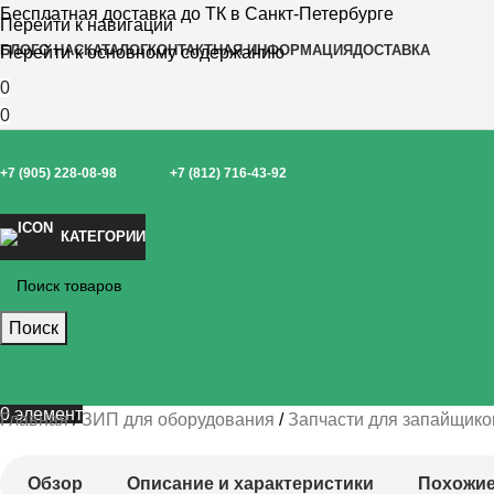
Бесплатная доставка до ТК в Санкт-Петербурге
Перейти к навигации
БЛОГ
О НАС
КАТАЛОГ
КОНТАКТНАЯ ИНФОРМАЦИЯ
ДОСТАВКА
Перейти к основному содержанию
0
0
+7 (905) 228-08-98
+7 (812) 716-43-92
КАТЕГОРИИ
Поиск
0
элемент
Главная
ЗИП для оборудования
Запчасти для запайщико
Обзор
Описание и характеристики
Похожие