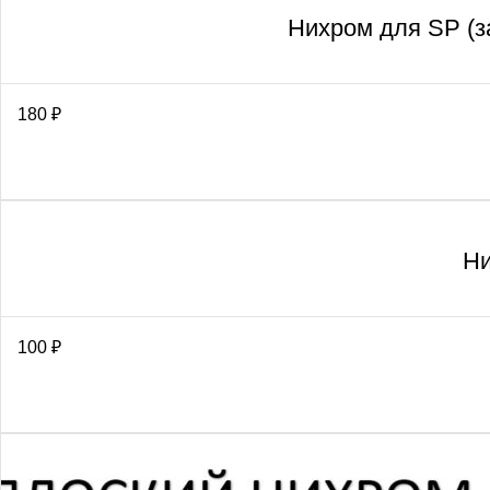
Нихром для SP (з
180
₽
Ни
100
₽