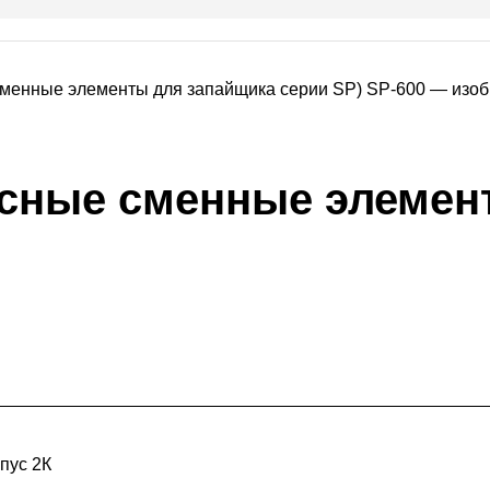
асные сменные элемен
пус 2К