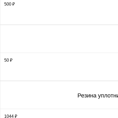
500
₽
50
₽
Резина уплотн
1044
₽