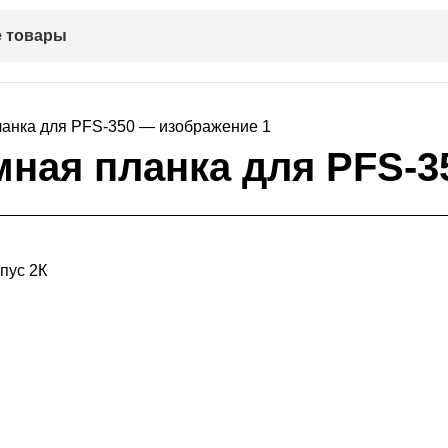
 товары
ная планка для PFS-3
пус 2К