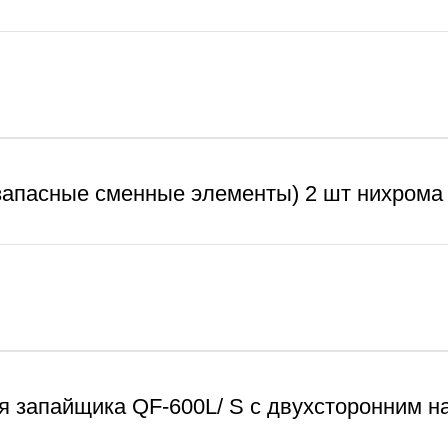
запасные сменные элементы) 2 шт нихрома 
я запайщика QF-600L/ S с двухсторонним н