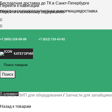
Бесплатная доставка до ТК в Санкт-Петербурге
Перейти к навигации
БЛОГ
О НАС
КАТАЛОГ
КОНТАКТНАЯ ИНФОРМАЦИЯ
ДОСТАВКА
Перейти к основному содержанию
0
0
+7 (905) 228-08-98
+7 (812) 716-43-92
КАТЕГОРИИ
Поиск
0
элемент
Главная
ЗИП для оборудования
Запчасти для запайщико
Назад к товарам