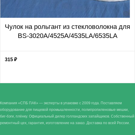
Чулок на рольгант из стекловолокна для
BS-3020A/4525A/4535LA/6535LA
315
₽
Компания «СПБ ПАК» — эксперты в упаковке с 2009 года. Поставляем
оборудование для пищевой промышленности, полипропиленовые мешки,
биг-бэги, плёнку. Официальный дилер голландских запайщиков. Собственный
ремонтный цех, гарантия, изготовление на заказ. Доставка по всей России.