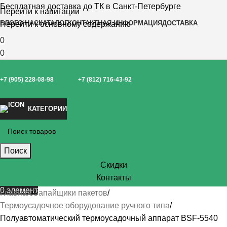
Бесплатная доставка до ТК в Санкт-Петербурге
Перейти к навигации
БЛОГ
О НАС
КАТАЛОГ
КОНТАКТНАЯ ИНФОРМАЦИЯ
ДОСТАВКА
Перейти к основному содержанию
0
0
+7 (905) 228-08-98
+7 (812) 716-43-92
КАТЕГОРИИ
Поиск
Скидки
Контакты
0
элемент
Главная
Запайщики пакетов
Термоусадочное оборудование ручного типа
Полуавтоматический термоусадочный аппарат BSF-5540