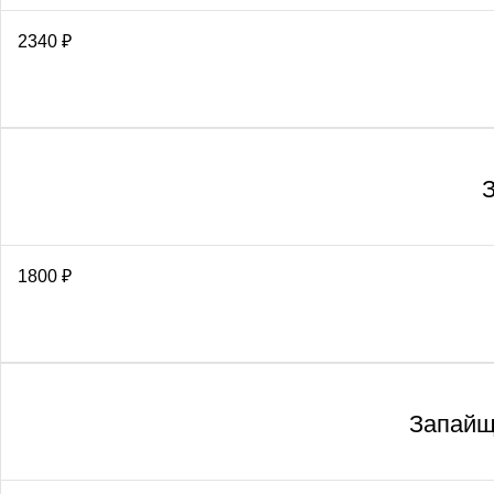
2340
₽
1800
₽
Запайщи