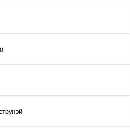
0
 струной