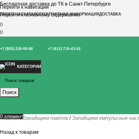
Бесплатная доставка до ТК в Санкт-Петербурге
Перейти к навигации
БЛОГ
О НАС
КАТАЛОГ
КОНТАКТНАЯ ИНФОРМАЦИЯ
ДОСТАВКА
Перейти к основному содержанию
0
0
+7 (905) 228-08-98
+7 (812) 716-43-92
КАТЕГОРИИ
Поиск
0
элемент
Главная
Запайщики пакетов
Запайщики импульсные нас
Назад к товарам