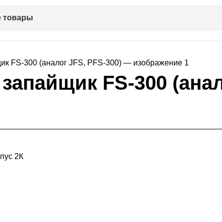
 товары
апайщик FS-300 (анало
пус 2К